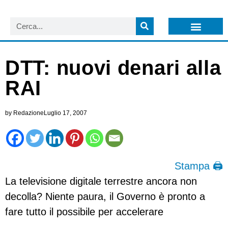
LISTA NEWSLETTER E CIRCOLARI SIT
ARCHIVIO S.I.T.
DTT: nuovi denari alla
RAI
by
Redazione
Luglio 17, 2007
Stampa 🖨
La televisione digitale terrestre ancora non
decolla? Niente paura, il Governo è pronto a
fare tutto il possibile per accelerare