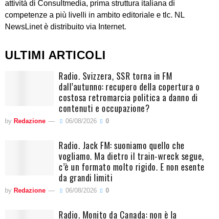
attività di Consultmedia, prima struttura italiana di
competenze a più livelli in ambito editoriale e tlc. NL
NewsLinet è distribuito via Internet.
ULTIMI ARTICOLI
Radio. Svizzera, SSR torna in FM
dall’autunno: recupero della copertura o
costosa retromarcia politica a danno di
contenuti e occupazione?
by
Redazione
06/08/2026
0
Radio. Jack FM: suoniamo quello che
vogliamo. Ma dietro il train-wreck segue,
c’è un formato molto rigido. E non esente
da grandi limiti
by
Redazione
06/08/2026
0
Radio. Monito da Canada: non è la