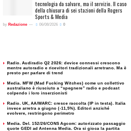
tecnologia da salvare, ma il servizio. Il caso
della chiusura di sei stazioni della Rogers
Sports & Media
by
Redazione
06/08/2026
0
Radio. Audiradio Q2 2026: device connessi crescono
mentre autoradio e ricevitori tradizionali arretrano. Ma è
presto per parlare di trend
Media. MFW (Mad Fucking Witches) come un collettivo
australiano è riusciuto a “spegnere” radio e podcast
colpendo i loro inserzionisti
Radio. UK, AA/WARC: cresce raccolta (IP in testa). Italia
invece arretra a giugno (-11,5%). Editori anziché
evolvere, restringono perimetro
Media. Del. 152/26/CONS Agcom: autorizzato passaggio
quote GEDI ad Antenna Media. Ora si gioca la partita