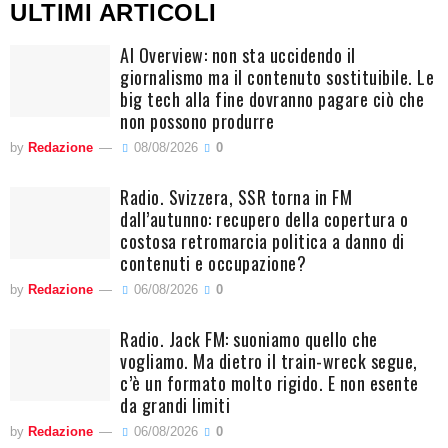
ULTIMI ARTICOLI
AI Overview: non sta uccidendo il
giornalismo ma il contenuto sostituibile. Le
big tech alla fine dovranno pagare ciò che
non possono produrre
by
Redazione
08/08/2026
0
Radio. Svizzera, SSR torna in FM
dall’autunno: recupero della copertura o
costosa retromarcia politica a danno di
contenuti e occupazione?
by
Redazione
06/08/2026
0
Radio. Jack FM: suoniamo quello che
vogliamo. Ma dietro il train-wreck segue,
c’è un formato molto rigido. E non esente
da grandi limiti
by
Redazione
06/08/2026
0