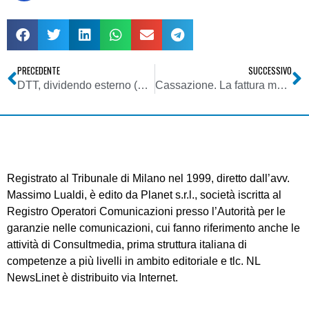
PRECEDENTE
SUCCESSIVO
DTT, dividendo esterno (61/69 UHF): il TAR Lazio sospende procedura attribuzione misure compensative per volontario rilascio canali tv locali
Cassazione. La fattura mancante degli elementi prescritti dalla legge comporta l’inversione dell’onere della prova per le operazioni sottese
Registrato al Tribunale di Milano nel 1999, diretto dall’avv.
Massimo Lualdi, è edito da Planet s.r.l., società iscritta al
Registro Operatori Comunicazioni presso l’Autorità per le
garanzie nelle comunicazioni, cui fanno riferimento anche le
attività di Consultmedia, prima struttura italiana di
competenze a più livelli in ambito editoriale e tlc. NL
NewsLinet è distribuito via Internet.