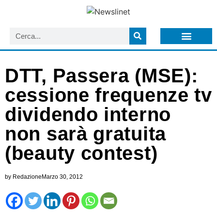
LISTA NEWSLETTER E CIRCOLARI SIT
ARCHIVIO S.I.T.
DTT, Passera (MSE):
cessione frequenze tv
dividendo interno
non sarà gratuita
(beauty contest)
by
Redazione
Marzo 30, 2012