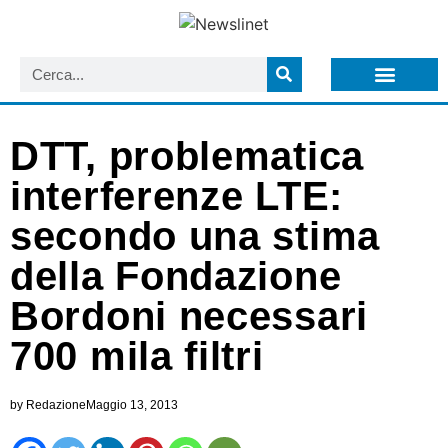
LISTA NEWSLETTER E CIRCOLARI SIT
ARCHIVIO S.I.T.
DTT, problematica
interferenze LTE:
secondo una stima
della Fondazione
Bordoni necessari
700 mila filtri
by
Redazione
Maggio 13, 2013