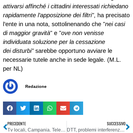
attivarsi affinché i cittadini interessati richiedano
rapidamente l’apposizione dei filtri"
, ha precisato
l’ente in una nota, sottolinenando che "
n
ei casi
di maggior gravità
" e "
ove non venisse
individuata soluzione per la cessazione
dei disturbi"
sarebbe opportuno avviare le
necessarie tutele anche in sede legale. (M.L.
per NL)
Redazione
PRECEDENTE
SUCCESSIVO
Tv locali, Campania. Telecamorra: minacce a De Pascale, autore libro inchiesta. Il giorno dopo doveva testimoniare a Napoli in un processo su illeciti di emittenti campane
DTT, problemi interferenziali di confine: sale la tensione tra Italia e Croazia