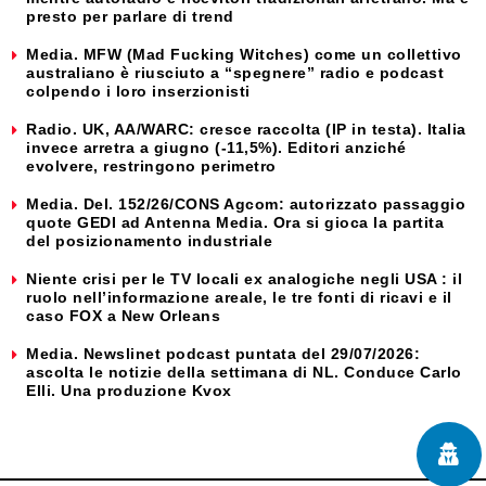
presto per parlare di trend
Media. MFW (Mad Fucking Witches) come un collettivo
australiano è riusciuto a “spegnere” radio e podcast
colpendo i loro inserzionisti
Radio. UK, AA/WARC: cresce raccolta (IP in testa). Italia
invece arretra a giugno (-11,5%). Editori anziché
evolvere, restringono perimetro
Media. Del. 152/26/CONS Agcom: autorizzato passaggio
quote GEDI ad Antenna Media. Ora si gioca la partita
del posizionamento industriale
Niente crisi per le TV locali ex analogiche negli USA : il
ruolo nell’informazione areale, le tre fonti di ricavi e il
caso FOX a New Orleans
Media. Newslinet podcast puntata del 29/07/2026:
ascolta le notizie della settimana di NL. Conduce Carlo
Elli. Una produzione Kvox