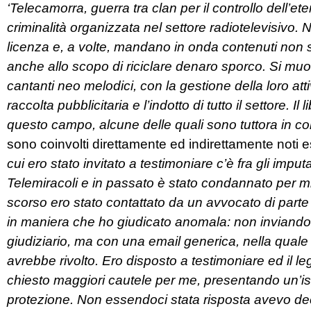
‘Telecamorra, guerra tra clan per il controllo dell’ete
criminalità organizzata nel settore radiotelevisivo
licenza e, a volte, mandano in onda contenuti non s
anche allo scopo di riciclare denaro sporco. Si mu
cantanti neo melodici, con la gestione della loro atti
raccolta pubblicitaria e l’indotto di tutto il settore. Il
questo campo, alcune delle quali sono tuttora in co
sono coinvolti direttamente ed indirettamente noti e
cui ero stato invitato a testimoniare c’è fra gli imput
Telemiracoli e in passato è stato condannato per m
scorso ero stato contattato da un avvocato di parte 
in maniera che ho giudicato anomala: non inviandom
giudiziario, ma con una email generica, nella qual
avrebbe rivolto. Ero disposto a testimoniare ed il 
chiesto maggiori cautele per me, presentando un’is
protezione. Non essendoci stata risposta avevo dec