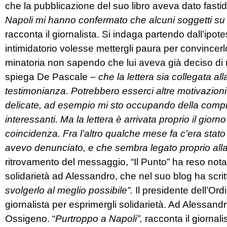
che la pubblicazione del suo libro aveva dato fastid
Napoli mi hanno confermato che alcuni soggetti su
racconta il giornalista. Si indaga partendo dall’ipot
intimidatorio volesse mettergli paura per convincerlo
minatoria non sapendo che lui aveva già deciso di
spiega De Pascale –
che la lettera sia collegata al
testimonianza. Potrebbero esserci altre motivazion
delicate, ad esempio mi sto occupando della comprav
interessanti. Ma la lettera è arrivata proprio il gio
coincidenza. Fra l’altro qualche mese fa c’era stat
avevo denunciato, e che sembra legato proprio alla 
ritrovamento del messaggio, “Il Punto” ha reso nota
solidarietà ad Alessandro, che nel suo blog ha scrit
svolgerlo al meglio possibile”.
Il presidente dell’Ord
giornalista per esprimergli solidarietà. Ad Alessand
Ossigeno. “
Purtroppo a Napoli”,
racconta il giornali