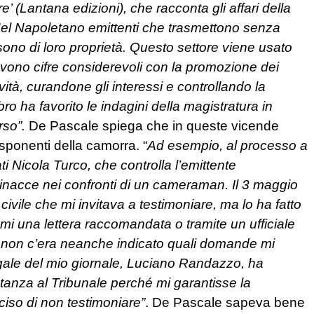
re’ (Lantana edizioni), che racconta gli affari della
. Nel Napoletano emittenti che trasmettono senza
ono di loro proprietà. Questo settore viene usato
ovono cifre considerevoli con la promozione dei
vità, curandone gli interessi e controllando la
 libro ha favorito le indagini della magistratura in
rso”.
De Pascale spiega che in queste vicende
sponenti della camorra. “
Ad esempio, al processo a
ati Nicola Turco, che controlla l’emittente
inacce nei confronti di un cameraman. Il 3 maggio
civile che mi invitava a testimoniare, ma lo ha fatto
i una lettera raccomandata o tramite un ufficiale
e non c’era neanche indicato quali domande mi
legale del mio giornale, Luciano Randazzo, ha
tanza al Tribunale perché mi garantisse la
iso di non testimoniare”
. De Pascale sapeva bene