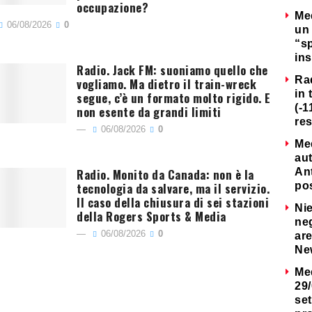
occupazione?
Me
06/08/2026
0
un 
“s
ins
Radio. Jack FM: suoniamo quello che
Ra
vogliamo. Ma dietro il train-wreck
in 
segue, c’è un formato molto rigido. E
(-1
non esente da grandi limiti
re
06/08/2026
0
Me
au
Radio. Monito da Canada: non è la
Ant
tecnologia da salvare, ma il servizio.
po
Il caso della chiusura di sei stazioni
Nie
della Rogers Sports & Media
neg
06/08/2026
0
are
Ne
Me
29/
set