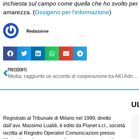
inchiesta sul campo come quella che ho svolto per il
amarezza. (
Ossigeno per l’informazione
)
Redazione
PRECEDENTE
Media: raggiunto un accordo di cooperazione tra AKI Adnkronos International del gruppo GMC e la storica radio libanese “Voice of Lebanon”
U
Registrato al Tribunale di Milano nel 1999, diretto
dall’avv. Massimo Lualdi, è edito da Planet s.r.l., società
iscritta al Registro Operatori Comunicazioni presso