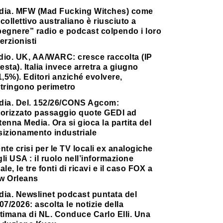
dia. MFW (Mad Fucking Witches) come
collettivo australiano è riusciuto a
pegnere” radio e podcast colpendo i loro
erzionisti
dio. UK, AA/WARC: cresce raccolta (IP
testa). Italia invece arretra a giugno
1,5%). Editori anziché evolvere,
stringono perimetro
dia. Del. 152/26/CONS Agcom:
torizzato passaggio quote GEDI ad
enna Media. Ora si gioca la partita del
sizionamento industriale
nte crisi per le TV locali ex analogiche
li USA : il ruolo nell’informazione
ale, le tre fonti di ricavi e il caso FOX a
w Orleans
dia. Newslinet podcast puntata del
07/2026: ascolta le notizie della
timana di NL. Conduce Carlo Elli. Una