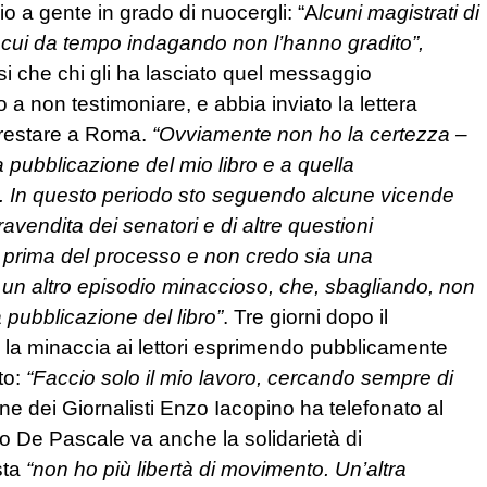
io a gente in grado di nuocergli: “A
lcuni magistrati di
 cui da tempo indagando non l’hanno gradito”,
esi che chi gli ha lasciato quel messaggio
 a non testimoniare, e abbia inviato la lettera
 restare a Roma.
“Ovviamente non ho la certezza –
la pubblicazione del mio libro e a quella
i. In questo periodo sto seguendo alcune vicende
endita dei senatori e di altre questioni
rno prima del processo e non credo sia una
o un altro episodio minaccioso, che, sbagliando, non
pubblicazione del libro”
. Tre giorni dopo il
 la minaccia ai lettori esprimendo pubblicamente
to:
“Faccio solo il mio lavoro, cercando sempre di
ine dei Giornalisti Enzo Iacopino ha telefonato al
ro De Pascale va anche la solidarietà di
sta
“non ho più libertà di movimento. Un’altra