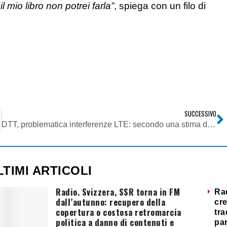
 mio libro non potrei farla”
, spiega con un filo di
SUCCESSIVO
DTT, problematica interferenze LTE: secondo una stima della Fondazione Bordoni necessari 700 mila filtri
LTIMI ARTICOLI
Radio. Svizzera, SSR torna in FM
Ra
dall’autunno: recupero della
cre
copertura o costosa retromarcia
tra
politica a danno di contenuti e
par