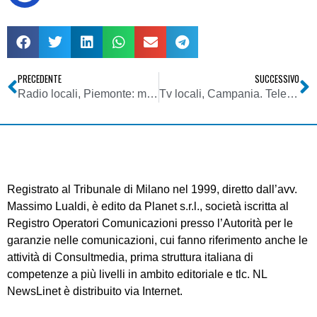
PRECEDENTE
SUCCESSIVO
Radio locali, Piemonte: muore Marco Massarone, voce di Radio City
Tv locali, Campania. Telecamorra: minacce a De Pascale, autore libro inchiesta. Il giorno dopo doveva testimoniare a Napoli in un processo su illeciti di emittenti campane
Registrato al Tribunale di Milano nel 1999, diretto dall’avv.
Massimo Lualdi, è edito da Planet s.r.l., società iscritta al
Registro Operatori Comunicazioni presso l’Autorità per le
garanzie nelle comunicazioni, cui fanno riferimento anche le
attività di Consultmedia, prima struttura italiana di
competenze a più livelli in ambito editoriale e tlc. NL
NewsLinet è distribuito via Internet.