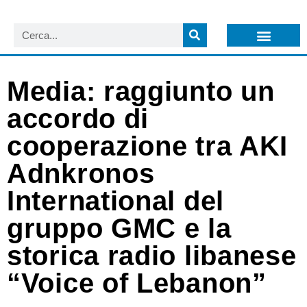
LISTA NEWSLETTER E CIRCOLARI SIT
ARCHIVIO S.I.T.
Media: raggiunto un
accordo di
cooperazione tra AKI
Adnkronos
International del
gruppo GMC e la
storica radio libanese
“Voice of Lebanon”