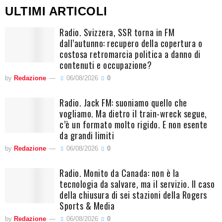
ULTIMI ARTICOLI
Radio. Svizzera, SSR torna in FM
dall’autunno: recupero della copertura o
costosa retromarcia politica a danno di
contenuti e occupazione?
by
Redazione
06/08/2026
0
Radio. Jack FM: suoniamo quello che
vogliamo. Ma dietro il train-wreck segue,
c’è un formato molto rigido. E non esente
da grandi limiti
by
Redazione
06/08/2026
0
Radio. Monito da Canada: non è la
tecnologia da salvare, ma il servizio. Il caso
della chiusura di sei stazioni della Rogers
Sports & Media
by
Redazione
06/08/2026
0