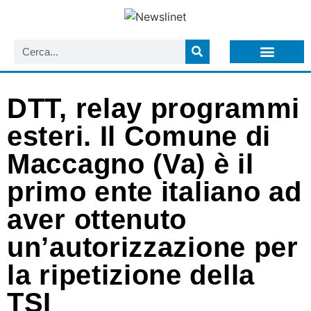
LISTA NEWSLETTER E CIRCOLARI SIT
ARCHIVIO S.I.T.
DTT, relay programmi
esteri. Il Comune di
Maccagno (Va) è il
primo ente italiano ad
aver ottenuto
un’autorizzazione per
la ripetizione della
TSI