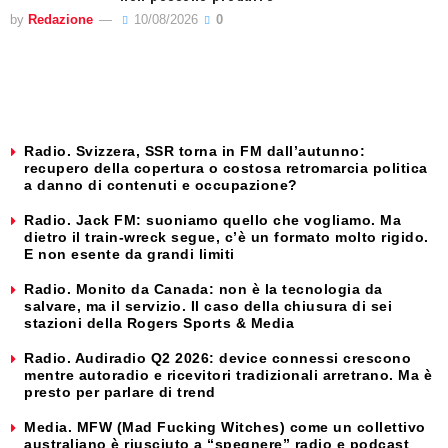
by
Redazione
10/08/2026
0
Radio. Svizzera, SSR torna in FM dall’autunno:
recupero della copertura o costosa retromarcia politica
a danno di contenuti e occupazione?
Radio. Jack FM: suoniamo quello che vogliamo. Ma
dietro il train-wreck segue, c’è un formato molto rigido.
E non esente da grandi limiti
Radio. Monito da Canada: non è la tecnologia da
salvare, ma il servizio. Il caso della chiusura di sei
stazioni della Rogers Sports & Media
Radio. Audiradio Q2 2026: device connessi crescono
mentre autoradio e ricevitori tradizionali arretrano. Ma è
presto per parlare di trend
Media. MFW (Mad Fucking Witches) come un collettivo
australiano è riusciuto a “spegnere” radio e podcast