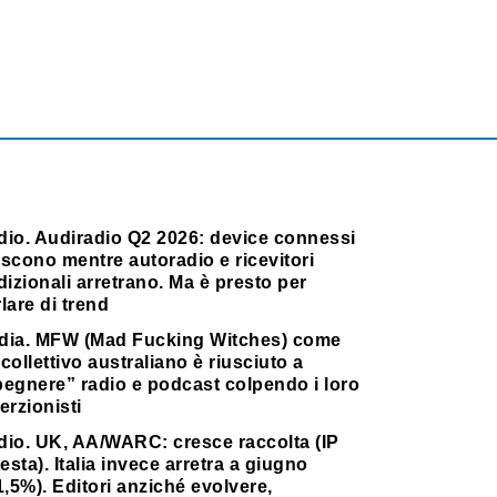
dio. Audiradio Q2 2026: device connessi
scono mentre autoradio e ricevitori
dizionali arretrano. Ma è presto per
lare di trend
dia. MFW (Mad Fucking Witches) come
collettivo australiano è riusciuto a
pegnere” radio e podcast colpendo i loro
erzionisti
dio. UK, AA/WARC: cresce raccolta (IP
testa). Italia invece arretra a giugno
1,5%). Editori anziché evolvere,