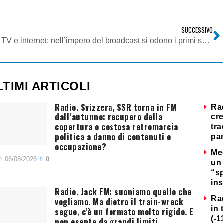
SUCCESSIVO
TV e internet: nell’impero del broadcast si odono i primi scricchiolii
LTIMI ARTICOLI
Radio. Svizzera, SSR torna in FM
Ra
dall’autunno: recupero della
cre
copertura o costosa retromarcia
tra
politica a danno di contenuti e
par
occupazione?
Me
06/08/2026
0
un 
“s
ins
Radio. Jack FM: suoniamo quello che
Ra
vogliamo. Ma dietro il train-wreck
in 
segue, c’è un formato molto rigido. E
(-1
non esente da grandi limiti