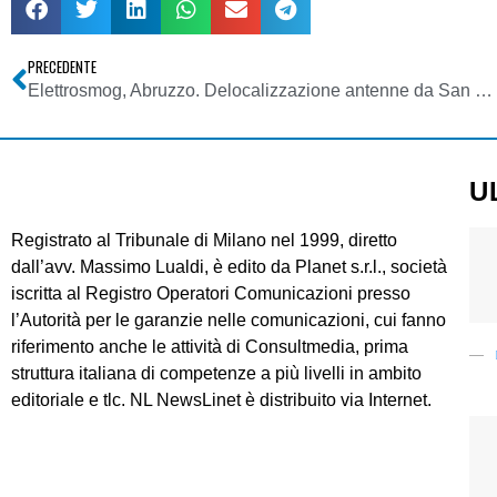
PRECEDENTE
Elettrosmog, Abruzzo. Delocalizzazione antenne da San Silvestro-Pescara, emittenti locali: piattaforma off-shore alternativa improponibile
U
Registrato al Tribunale di Milano nel 1999, diretto
dall’avv. Massimo Lualdi, è edito da Planet s.r.l., società
iscritta al Registro Operatori Comunicazioni presso
l’Autorità per le garanzie nelle comunicazioni, cui fanno
riferimento anche le attività di Consultmedia, prima
struttura italiana di competenze a più livelli in ambito
editoriale e tlc. NL NewsLinet è distribuito via Internet.