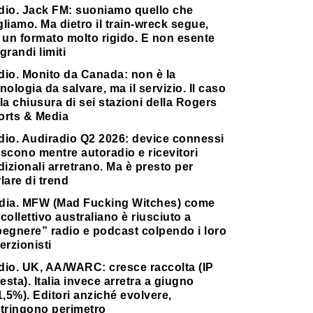
dio. Jack FM: suoniamo quello che
liamo. Ma dietro il train-wreck segue,
 un formato molto rigido. E non esente
grandi limiti
dio. Monito da Canada: non è la
nologia da salvare, ma il servizio. Il caso
la chiusura di sei stazioni della Rogers
orts & Media
dio. Audiradio Q2 2026: device connessi
scono mentre autoradio e ricevitori
dizionali arretrano. Ma è presto per
lare di trend
dia. MFW (Mad Fucking Witches) come
collettivo australiano è riusciuto a
pegnere” radio e podcast colpendo i loro
erzionisti
dio. UK, AA/WARC: cresce raccolta (IP
testa). Italia invece arretra a giugno
1,5%). Editori anziché evolvere,
stringono perimetro