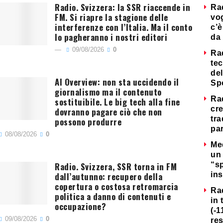
Radio. Svizzera: la SSR riaccende in
Ra
FM. Si riapre la stagione delle
vog
interferenze con l’Italia. Ma il conto
c’è
lo pagheranno i nostri editori
da 
09/08/2026
0
Ra
tec
del
AI Overview: non sta uccidendo il
Sp
giornalismo ma il contenuto
Ra
sostituibile. Le big tech alla fine
cre
dovranno pagare ciò che non
tra
possono produrre
par
08/08/2026
0
Me
un 
Radio. Svizzera, SSR torna in FM
“s
dall’autunno: recupero della
ins
copertura o costosa retromarcia
Ra
politica a danno di contenuti e
in 
occupazione?
(-1
09/08/2026
0
re