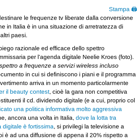
Stampa 🖨
estinare le frequenze tv liberate dalla conversione
che in Italia è in una situazione di arretratezza di
ltri paesi.
piego razionale ed efficace dello spettro
missaria per l’agenda digitale Neelie Kroes (foto).
i spettro a frequenze a servizi wireless incluso
cumento in cui si definiscono i piani e il programma
’avvertimento arriva in un momento particolarmente
r il beauty contest
, cioè la gara non competitiva
tuenti il cd. dividendo digitale (e a cui, proprio col
icato una politica informativa molto aggressiva
che, ancora una volta in Italia,
dove la lotta tra
 digitale è fortissima
, si privilegi la televisione a
i è ad una diffusione di appena il 20% rispetto a