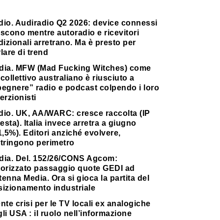
dio. Audiradio Q2 2026: device connessi
scono mentre autoradio e ricevitori
dizionali arretrano. Ma è presto per
lare di trend
dia. MFW (Mad Fucking Witches) come
collettivo australiano è riusciuto a
pegnere” radio e podcast colpendo i loro
erzionisti
dio. UK, AA/WARC: cresce raccolta (IP
testa). Italia invece arretra a giugno
1,5%). Editori anziché evolvere,
stringono perimetro
dia. Del. 152/26/CONS Agcom:
torizzato passaggio quote GEDI ad
enna Media. Ora si gioca la partita del
sizionamento industriale
nte crisi per le TV locali ex analogiche
li USA : il ruolo nell’informazione