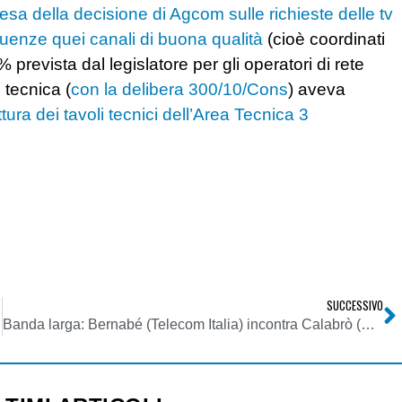
tesa della decisione di Agcom sulle richieste delle tv
equenze quei canali di buona qualità
(cioè coordinati
% prevista dal legislatore per gli operatori di rete
 tecnica (
con la delibera 300/10/Cons
) aveva
ura dei tavoli tecnici dell’Area Tecnica 3
SUCCESSIVO
Banda larga: Bernabé (Telecom Italia) incontra Calabrò (Agcom) ed assicura lo sviluppo della rete fissa e mobile