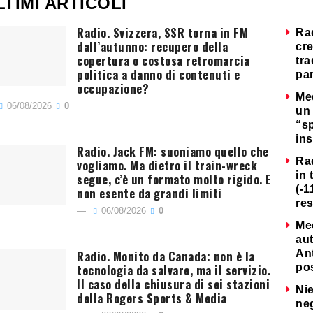
LTIMI ARTICOLI
Radio. Svizzera, SSR torna in FM
Ra
dall’autunno: recupero della
cre
copertura o costosa retromarcia
tra
politica a danno di contenuti e
par
occupazione?
Me
06/08/2026
0
un 
“s
ins
Radio. Jack FM: suoniamo quello che
Ra
vogliamo. Ma dietro il train-wreck
in 
segue, c’è un formato molto rigido. E
(-1
non esente da grandi limiti
re
06/08/2026
0
Me
au
Radio. Monito da Canada: non è la
Ant
tecnologia da salvare, ma il servizio.
po
Il caso della chiusura di sei stazioni
Nie
della Rogers Sports & Media
neg