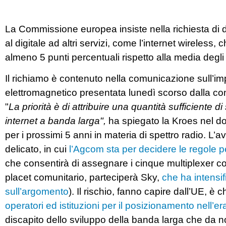
La Commissione europea insiste nella richiesta di d
al digitale ad altri servizi, come l’internet wireless, 
almeno 5 punti percentuali rispetto alla media degli a
Il richiamo è contenuto nella comunicazione sull’im
elettromagnetico presentata lunedì scorso dalla com
"
La priorità è di attribuire una quantità sufficiente d
internet a banda larga",
ha spiegato la Kroes nel do
per i prossimi 5 anni in materia di spettro radio. L
delicato, in cui
l’Agcom sta per decidere le regole pe
che consentirà di assegnare i cinque multiplexer costi
placet comunitario, parteciperà Sky,
che ha intensif
sull’argomento
). Il rischio, fanno capire dall’UE, è 
operatori ed istituzioni per il posizionamento nell’era
discapito dello sviluppo della banda larga che da no