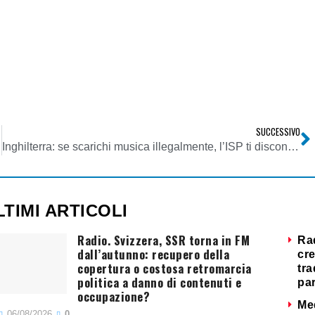
SUCCESSIVO
Inghilterra: se scarichi musica illegalmente, l’ISP ti disconnette
LTIMI ARTICOLI
Radio. Svizzera, SSR torna in FM
Ra
dall’autunno: recupero della
cre
copertura o costosa retromarcia
tra
politica a danno di contenuti e
par
occupazione?
Me
06/08/2026
0