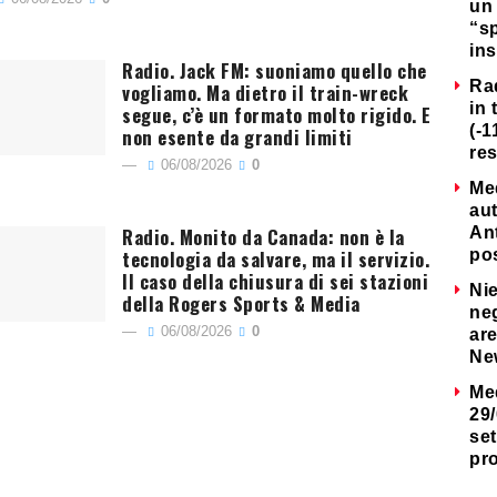
un 
“s
ins
Radio. Jack FM: suoniamo quello che
Ra
vogliamo. Ma dietro il train-wreck
in 
segue, c’è un formato molto rigido. E
(-1
non esente da grandi limiti
re
06/08/2026
0
Me
au
Radio. Monito da Canada: non è la
Ant
tecnologia da salvare, ma il servizio.
po
Il caso della chiusura di sei stazioni
Nie
della Rogers Sports & Media
neg
06/08/2026
0
are
Ne
Me
29/
set
pr