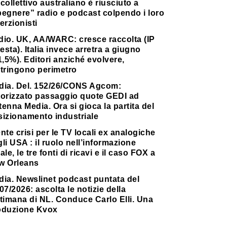
collettivo australiano è riusciuto a
pegnere” radio e podcast colpendo i loro
erzionisti
dio. UK, AA/WARC: cresce raccolta (IP
testa). Italia invece arretra a giugno
1,5%). Editori anziché evolvere,
stringono perimetro
dia. Del. 152/26/CONS Agcom:
torizzato passaggio quote GEDI ad
enna Media. Ora si gioca la partita del
sizionamento industriale
nte crisi per le TV locali ex analogiche
li USA : il ruolo nell’informazione
ale, le tre fonti di ricavi e il caso FOX a
w Orleans
dia. Newslinet podcast puntata del
07/2026: ascolta le notizie della
timana di NL. Conduce Carlo Elli. Una
oduzione Kvox