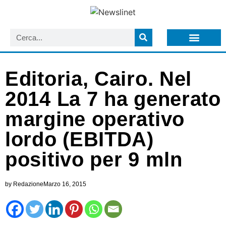
LISTA NEWSLETTER E CIRCOLARI SIT
ARCHIVIO S.I.T.
Editoria, Cairo. Nel
2014 La 7 ha generato
margine operativo
lordo (EBITDA)
positivo per 9 mln
by
Redazione
Marzo 16, 2015