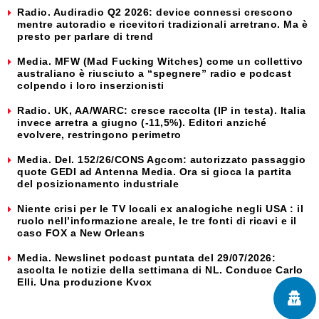
Radio. Audiradio Q2 2026: device connessi crescono
mentre autoradio e ricevitori tradizionali arretrano. Ma è
presto per parlare di trend
Media. MFW (Mad Fucking Witches) come un collettivo
australiano è riusciuto a “spegnere” radio e podcast
colpendo i loro inserzionisti
Radio. UK, AA/WARC: cresce raccolta (IP in testa). Italia
invece arretra a giugno (-11,5%). Editori anziché
evolvere, restringono perimetro
Media. Del. 152/26/CONS Agcom: autorizzato passaggio
quote GEDI ad Antenna Media. Ora si gioca la partita
del posizionamento industriale
Niente crisi per le TV locali ex analogiche negli USA : il
ruolo nell’informazione areale, le tre fonti di ricavi e il
caso FOX a New Orleans
Media. Newslinet podcast puntata del 29/07/2026:
ascolta le notizie della settimana di NL. Conduce Carlo
Elli. Una produzione Kvox