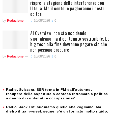
riapre la stagione delle interferenze con
l’Italia. Ma il conto lo pagheranno i nostri
editori
by
Redazione
10/08/2026
0
AI Overview: non sta uccidendo il
giornalismo ma il contenuto sostituibile. Le
big tech alla fine dovranno pagare ciò che
non possono produrre
by
Redazione
10/08/2026
0
Radio. Svizzera, SSR torna in FM dall’autunno:
recupero della copertura o costosa retromarcia politica
a danno di contenuti e occupazione?
Radio. Jack FM: suoniamo quello che vogliamo. Ma
dietro il train-wreck segue, c’è un formato molto rigido.