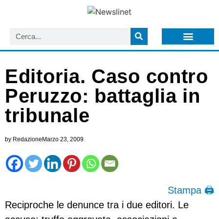
LISTA NEWSLETTER E CIRCOLARI SIT
ARCHIVIO S.I.T.
Editoria. Caso contro
Peruzzo: battaglia in
tribunale
by
Redazione
Marzo 23, 2009
Stampa 🖨
Reciproche le denunce tra i due editori. Le