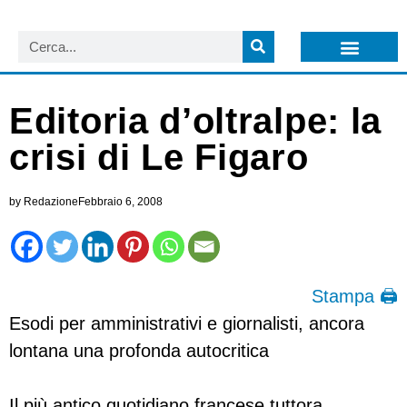
LISTA NEWSLETTER E CIRCOLARI SIT
ARCHIVIO S.I.T.
Editoria d’oltralpe: la
crisi di Le Figaro
by
Redazione
Febbraio 6, 2008
Stampa 🖨
Esodi per amministrativi e giornalisti, ancora
lontana una profonda autocritica
Il più antico quotidiano francese tuttora