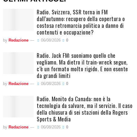
Radio. Svizzera, SSR torna in FM
dall’autunno: recupero della copertura o
costosa retromarcia politica a danno di
contenuti e occupazione?
by
Redazione
06/08/2026
0
Radio. Jack FM: suoniamo quello che
vogliamo. Ma dietro il train-wreck segue,
c’è un formato molto rigido. E non esente
da grandi limiti
by
Redazione
06/08/2026
0
Radio. Monito da Canada: non è la
tecnologia da salvare, ma il servizio. Il caso
della chiusura di sei stazioni della Rogers
Sports & Media
by
Redazione
06/08/2026
0