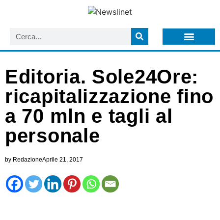
LISTA NEWSLETTER E CIRCOLARI SIT
ARCHIVIO S.I.T.
Editoria. Sole24Ore:
ricapitalizzazione fino
a 70 mln e tagli al
personale
by
Redazione
Aprile 21, 2017