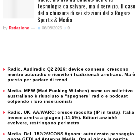
tecnologia da salvare, ma il servizio. Il caso
della chiusura di sei stazioni della Rogers
Sports & Media
by
Redazione
06/08/2026
0
Radio. Audiradio Q2 2026: device connessi crescono
mentre autoradio e ricevitori tradizionali arretrano. Ma è
presto per parlare di trend
Media. MFW (Mad Fucking Witches) come un collettivo
australiano è riusciuto a “spegnere” radio e podcast
colpendo i loro inserzionisti
Radio. UK, AA/WARC: cresce raccolta (IP in testa). Italia
invece arretra a giugno (-11,5%). Editori anziché
evolvere, restringono perimetro
Media. Del. 152/26/CONS Agcom: autorizzato passaggio
quote GEDI ad Antenna Media. Ora si gioca la partita