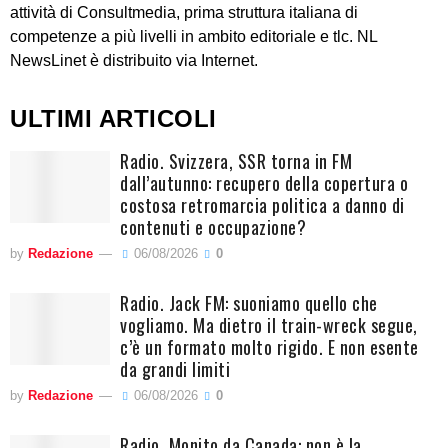
attività di Consultmedia, prima struttura italiana di
competenze a più livelli in ambito editoriale e tlc. NL
NewsLinet è distribuito via Internet.
ULTIMI ARTICOLI
Radio. Svizzera, SSR torna in FM
dall’autunno: recupero della copertura o
costosa retromarcia politica a danno di
contenuti e occupazione?
by
Redazione
06/08/2026
0
Radio. Jack FM: suoniamo quello che
vogliamo. Ma dietro il train-wreck segue,
c’è un formato molto rigido. E non esente
da grandi limiti
by
Redazione
06/08/2026
0
Radio. Monito da Canada: non è la