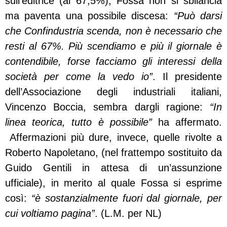
sull’editrice (al 67,5%), Fossa non si sbilancia
ma paventa una possibile discesa:
“Può darsi
che Confindustria scenda, non è necessario che
resti al 67%. Più scendiamo e più il giornale è
contendibile, forse facciamo gli interessi della
società per come la vedo io”
. Il presidente
dell’Associazione degli industriali italiani,
Vincenzo Boccia, sembra dargli ragione:
“In
linea teorica, tutto è possibile”
ha affermato.
Affermazioni più dure, invece, quelle rivolte a
Roberto Napoletano, (nel frattempo sostituito da
Guido Gentili in attesa di un’assunzione
ufficiale), in merito al quale Fossa si esprime
così:
“è sostanzialmente fuori dal giornale, per
cui voltiamo pagina”
. (L.M. per NL)