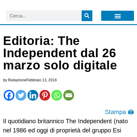
LISTA NEWSLETTER E CIRCOLARI SIT
ARCHIVIO S.I.T.
Editoria: The
Independent dal 26
marzo solo digitale
by
Redazione
Febbraio 13, 2016
Stampa 🖨
Il quotidiano britannico The Independent (nato
nel 1986 ed oggi di proprietà del gruppo Esi