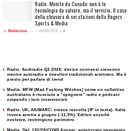
Radio. Monito da Canada: non è la
tecnologia da salvare, ma il servizio. Il caso
della chiusura di sei stazioni della Rogers
Sports & Media
by
Redazione
06/08/2026
0
Radio. Audiradio Q2 2026: device connessi crescono
mentre autoradio e ricevitori tradizionali arretrano. Ma è
presto per parlare di trend
Media. MFW (Mad Fucking Witches) come un collettivo
australiano è riusciuto a “spegnere” radio e podcast
colpendo i loro inserzionisti
Radio. UK, AA/WARC: cresce raccolta (IP in testa). Italia
invece arretra a giugno (-11,5%). Editori anziché
evolvere, restringono perimetro
Media. Del. 152/26/CONS Agcom: autorizzato passaggio