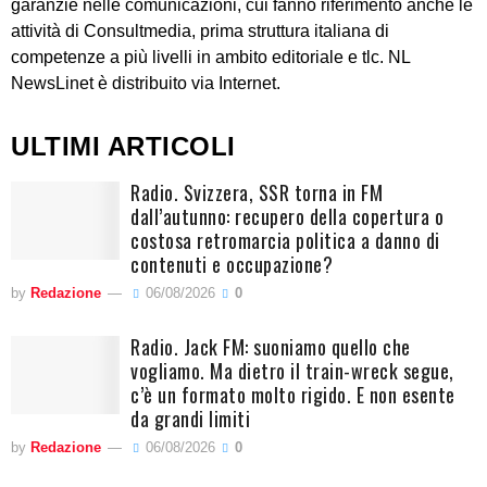
garanzie nelle comunicazioni, cui fanno riferimento anche le
attività di Consultmedia, prima struttura italiana di
competenze a più livelli in ambito editoriale e tlc. NL
NewsLinet è distribuito via Internet.
ULTIMI ARTICOLI
Radio. Svizzera, SSR torna in FM
dall’autunno: recupero della copertura o
costosa retromarcia politica a danno di
contenuti e occupazione?
by
Redazione
06/08/2026
0
Radio. Jack FM: suoniamo quello che
vogliamo. Ma dietro il train-wreck segue,
c’è un formato molto rigido. E non esente
da grandi limiti
by
Redazione
06/08/2026
0