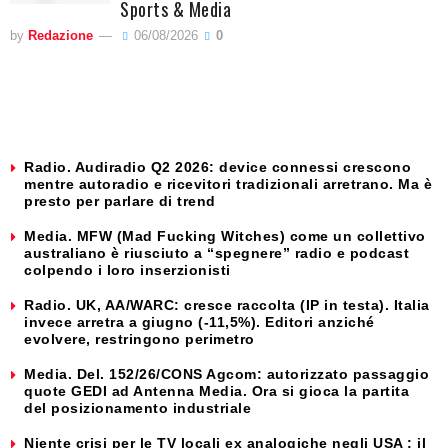
Sports & Media
by
Redazione
06/08/2026
0
Radio. Audiradio Q2 2026: device connessi crescono
mentre autoradio e ricevitori tradizionali arretrano. Ma è
presto per parlare di trend
Media. MFW (Mad Fucking Witches) come un collettivo
australiano è riusciuto a “spegnere” radio e podcast
colpendo i loro inserzionisti
Radio. UK, AA/WARC: cresce raccolta (IP in testa). Italia
invece arretra a giugno (-11,5%). Editori anziché
evolvere, restringono perimetro
Media. Del. 152/26/CONS Agcom: autorizzato passaggio
quote GEDI ad Antenna Media. Ora si gioca la partita
del posizionamento industriale
Niente crisi per le TV locali ex analogiche negli USA : il