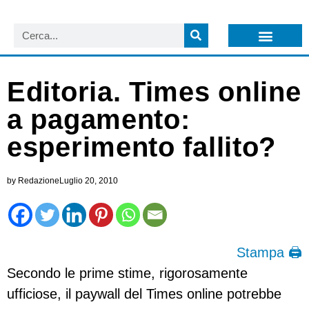
LISTA NEWSLETTER E CIRCOLARI SIT
ARCHIVIO S.I.T.
Editoria. Times online
a pagamento:
esperimento fallito?
by
Redazione
Luglio 20, 2010
Stampa 🖨
Secondo le prime stime, rigorosamente
ufficiose, il paywall del Times online potrebbe