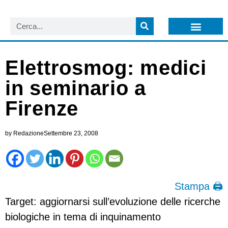
LISTA NEWSLETTER E CIRCOLARI SIT
ARCHIVIO S.I.T.
Elettrosmog: medici
in seminario a
Firenze
by
Redazione
Settembre 23, 2008
Stampa 🖨
Target: aggiornarsi sull’evoluzione delle ricerche
biologiche in tema di inquinamento