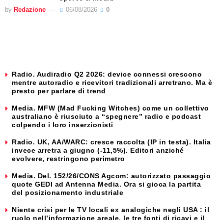
by
Redazione
06/08/2026
0
Radio. Audiradio Q2 2026: device connessi crescono
mentre autoradio e ricevitori tradizionali arretrano. Ma è
presto per parlare di trend
Media. MFW (Mad Fucking Witches) come un collettivo
australiano è riusciuto a “spegnere” radio e podcast
colpendo i loro inserzionisti
Radio. UK, AA/WARC: cresce raccolta (IP in testa). Italia
invece arretra a giugno (-11,5%). Editori anziché
evolvere, restringono perimetro
Media. Del. 152/26/CONS Agcom: autorizzato passaggio
quote GEDI ad Antenna Media. Ora si gioca la partita
del posizionamento industriale
Niente crisi per le TV locali ex analogiche negli USA : il
ruolo nell’informazione areale, le tre fonti di ricavi e il