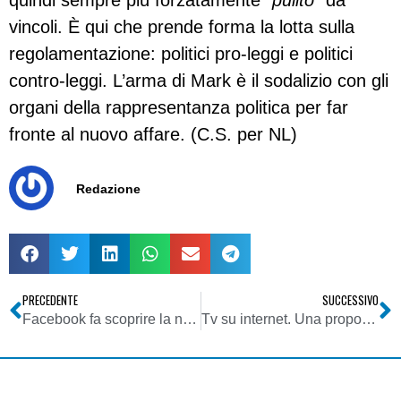
quindi sempre più forzatamente “
pulito
” da
vincoli. È qui che prende forma la lotta sulla
regolamentazione: politici pro-leggi e politici
contro-leggi. L’arma di Mark è il sodalizio con gli
organi della rappresentanza politica per far
fronte al nuovo affare. (C.S. per NL)
Redazione
PRECEDENTE
SUCCESSIVO
Facebook fa scoprire la negligenza del personale medico: sigarette e giochi infantili in corsia
Tv su internet. Una proposta per gli e-ditori: tariffari per la veicolazione di servizi e contenuti delle web tv