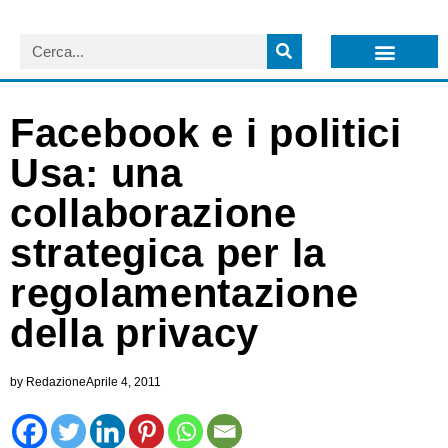
LISTA NEWSLETTER E CIRCOLARI SIT
ARCHIVIO S.I.T.
Facebook e i politici
Usa: una
collaborazione
strategica per la
regolamentazione
della privacy
by
Redazione
Aprile 4, 2011