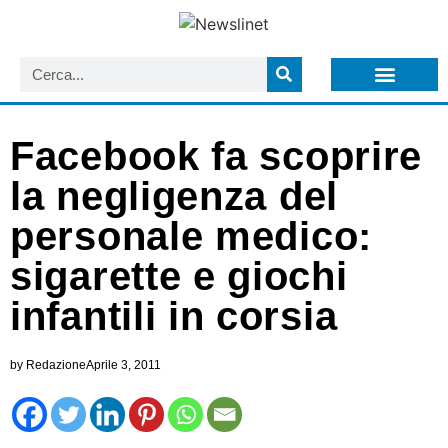
LISTA NEWSLETTER E CIRCOLARI SIT
ARCHIVIO S.I.T.
Facebook fa scoprire
la negligenza del
personale medico:
sigarette e giochi
infantili in corsia
by
Redazione
Aprile 3, 2011