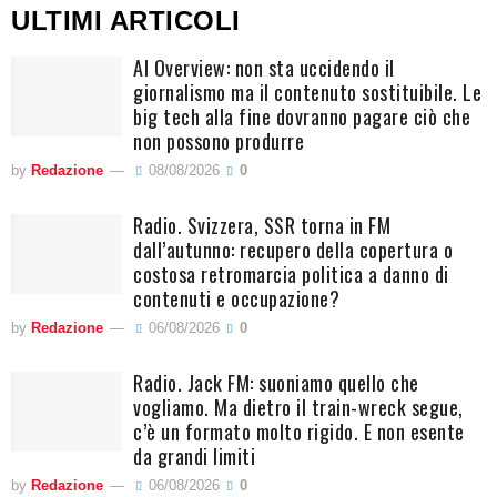
ULTIMI ARTICOLI
AI Overview: non sta uccidendo il
giornalismo ma il contenuto sostituibile. Le
big tech alla fine dovranno pagare ciò che
non possono produrre
by
Redazione
08/08/2026
0
Radio. Svizzera, SSR torna in FM
dall’autunno: recupero della copertura o
costosa retromarcia politica a danno di
contenuti e occupazione?
by
Redazione
06/08/2026
0
Radio. Jack FM: suoniamo quello che
vogliamo. Ma dietro il train-wreck segue,
c’è un formato molto rigido. E non esente
da grandi limiti
by
Redazione
06/08/2026
0