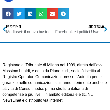
PRECEDENTE
SUCCESSIVO
Mediaset: il nuovo business si chiama towering. E mentre il Biscione acquista, RAI WAY decide di vendere le proprie torri
Facebook e i politici Usa: una collaborazione strategica per la regolamentazione della privacy
Registrato al Tribunale di Milano nel 1999, diretto dall’avv.
Massimo Lualdi, è edito da Planet s.r.l., società iscritta al
Registro Operatori Comunicazioni presso l’Autorità per le
garanzie nelle comunicazioni, cui fanno riferimento anche le
attività di Consultmedia, prima struttura italiana di
competenze a più livelli in ambito editoriale e tlc. NL
NewsLinet è distribuito via Internet.