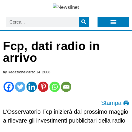
LISTA NEWSLETTER E CIRCOLARI SIT
ARCHIVIO S.I.T.
Fcp, dati radio in
arrivo
by
Redazione
Marzo 14, 2008
Stampa 🖨
L’Osservatorio Fcp inizierà dal prossimo maggio
a rilevare gli investimenti pubblicitari della radio