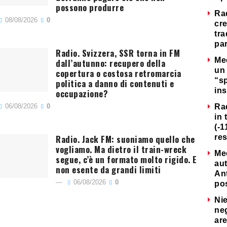
possono produrre
Ra
08/08/2026
0
cre
tra
par
Radio. Svizzera, SSR torna in FM
Me
dall’autunno: recupero della
un 
copertura o costosa retromarcia
“s
politica a danno di contenuti e
ins
occupazione?
06/08/2026
0
Ra
in 
(-1
Radio. Jack FM: suoniamo quello che
re
vogliamo. Ma dietro il train-wreck
Me
segue, c’è un formato molto rigido. E
au
non esente da grandi limiti
Ant
06/08/2026
0
po
Nie
neg
are