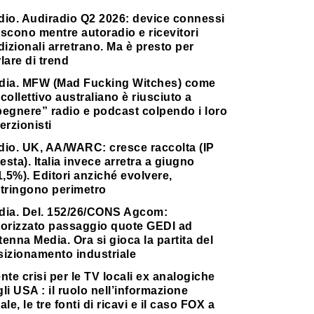
dio. Audiradio Q2 2026: device connessi
scono mentre autoradio e ricevitori
dizionali arretrano. Ma è presto per
lare di trend
dia. MFW (Mad Fucking Witches) come
collettivo australiano è riusciuto a
pegnere” radio e podcast colpendo i loro
erzionisti
dio. UK, AA/WARC: cresce raccolta (IP
testa). Italia invece arretra a giugno
1,5%). Editori anziché evolvere,
stringono perimetro
dia. Del. 152/26/CONS Agcom:
torizzato passaggio quote GEDI ad
enna Media. Ora si gioca la partita del
sizionamento industriale
nte crisi per le TV locali ex analogiche
li USA : il ruolo nell’informazione
ale, le tre fonti di ricavi e il caso FOX a