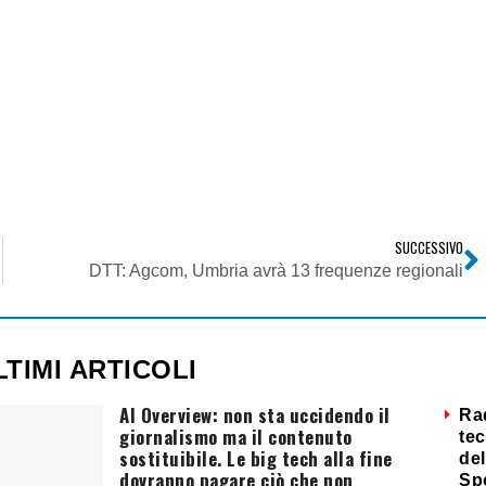
SUCCESSIVO
DTT: Agcom, Umbria avrà 13 frequenze regionali
LTIMI ARTICOLI
AI Overview: non sta uccidendo il
Ra
giornalismo ma il contenuto
tec
sostituibile. Le big tech alla fine
del
dovranno pagare ciò che non
Sp