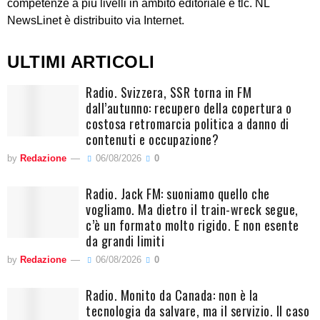
competenze a più livelli in ambito editoriale e tlc. NL
NewsLinet è distribuito via Internet.
ULTIMI ARTICOLI
Radio. Svizzera, SSR torna in FM
dall’autunno: recupero della copertura o
costosa retromarcia politica a danno di
contenuti e occupazione?
by
Redazione
06/08/2026
0
Radio. Jack FM: suoniamo quello che
vogliamo. Ma dietro il train-wreck segue,
c’è un formato molto rigido. E non esente
da grandi limiti
by
Redazione
06/08/2026
0
Radio. Monito da Canada: non è la
tecnologia da salvare, ma il servizio. Il caso