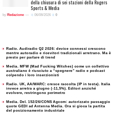
della chiusura di sei stazioni della Rogers
Sports & Media
by
Redazione
06/08/2026
0
Radio. Audiradio Q2 2026: device connessi crescono
mentre autoradio e ricevitori tradizionali arretrano. Ma è
presto per parlare di trend
Media. MFW (Mad Fucking Witches) come un collettivo
australiano è riusciuto a “spegnere” radio e podcast
colpendo i loro inserzionisti
Radio. UK, AA/WARC: cresce raccolta (IP in testa). Italia
invece arretra a giugno (-11,5%). Editori anziché
evolvere, restringono perimetro
Media. Del. 152/26/CONS Agcom: autorizzato passaggio
quote GEDI ad Antenna Media. Ora si gioca la partita
del posizionamento industriale