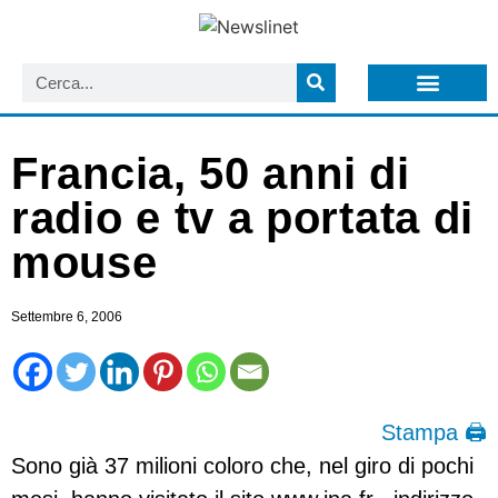
LISTA NEWSLETTER E CIRCOLARI SIT
ARCHIVIO S.I.T.
Francia, 50 anni di
radio e tv a portata di
mouse
Settembre 6, 2006
Stampa 🖨
Sono già 37 milioni coloro che, nel giro di pochi