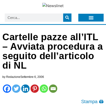
LISTA NEWSLETTER E CIRCOLARI SIT
ARCHIVIO S.I.T.
Cartelle pazze all’ITL
– Avviata procedura a
seguito dell’articolo
di NL
by
Redazione
Settembre 6, 2006
Stampa 🖨