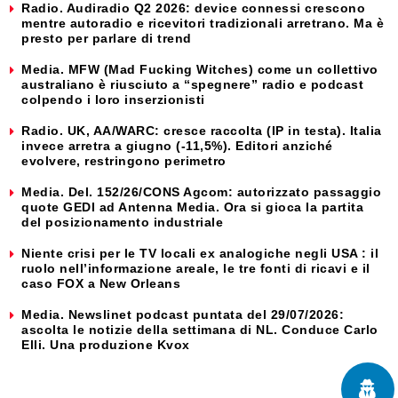
Radio. Audiradio Q2 2026: device connessi crescono
mentre autoradio e ricevitori tradizionali arretrano. Ma è
presto per parlare di trend
Media. MFW (Mad Fucking Witches) come un collettivo
australiano è riusciuto a “spegnere” radio e podcast
colpendo i loro inserzionisti
Radio. UK, AA/WARC: cresce raccolta (IP in testa). Italia
invece arretra a giugno (-11,5%). Editori anziché
evolvere, restringono perimetro
Media. Del. 152/26/CONS Agcom: autorizzato passaggio
quote GEDI ad Antenna Media. Ora si gioca la partita
del posizionamento industriale
Niente crisi per le TV locali ex analogiche negli USA : il
ruolo nell’informazione areale, le tre fonti di ricavi e il
caso FOX a New Orleans
Media. Newslinet podcast puntata del 29/07/2026:
ascolta le notizie della settimana di NL. Conduce Carlo
Elli. Una produzione Kvox