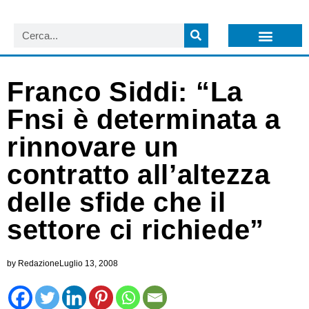
LISTA NEWSLETTER E CIRCOLARI SIT
ARCHIVIO S.I.T.
Franco Siddi: “La
Fnsi è determinata a
rinnovare un
contratto all’altezza
delle sfide che il
settore ci richiede”
by
Redazione
Luglio 13, 2008