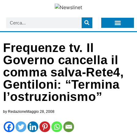
LISTA NEWSLETTER E CIRCOLARI SIT
ARCHIVIO S.I.T.
Frequenze tv. Il
Governo cancella il
comma salva-Rete4,
Gentiloni: “Termina
l’ostruzionismo”
by
Redazione
Maggio 28, 2008