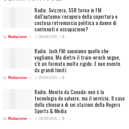
Radio. Svizzera, SSR torna in FM
dall’autunno: recupero della copertura o
costosa retromarcia politica a danno di
contenuti e occupazione?
by
Redazione
06/08/2026
0
Radio. Jack FM: suoniamo quello che
vogliamo. Ma dietro il train-wreck segue,
c’è un formato molto rigido. E non esente
da grandi limiti
by
Redazione
06/08/2026
0
Radio. Monito da Canada: non è la
tecnologia da salvare, ma il servizio. Il caso
della chiusura di sei stazioni della Rogers
Sports & Media
by
Redazione
06/08/2026
0