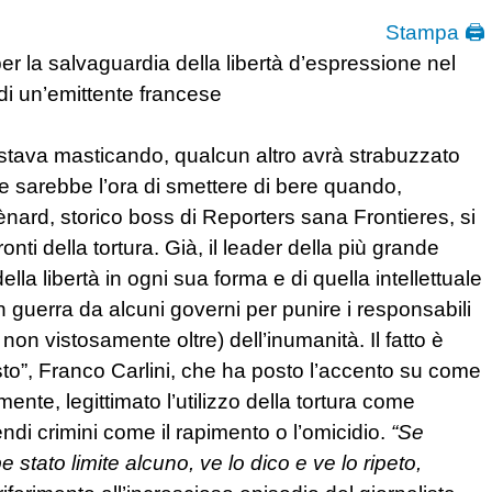
Stampa 🖨
r la salvaguardia della libertà d’espressione nel
 di un’emittente francese
stava masticando, qualcun altro avrà strabuzzato
he sarebbe l’ora di smettere di bere quando,
ènard, storico boss di Reporters sana Frontieres, si
nti della tortura. Già, il leader della più grande
la libertà in ogni sua forma e di quella intellettuale
 in guerra da alcuni governi per punire i responsabili
e non vistosamente oltre) dell’inumanità. Il fatto è
festo”, Franco Carlini, che ha posto l’accento su come
ente, legittimato l’utilizzo della tortura come
endi crimini come il rapimento o l’omicidio.
“Se
 stato limite alcuno, ve lo dico e ve lo ripeto,