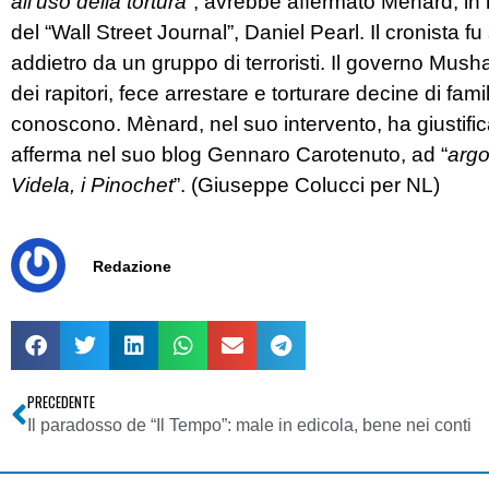
all’uso della tortura”
, avrebbe affermato Mènard, in r
del “Wall Street Journal”, Daniel Pearl. Il cronista 
addietro da un gruppo di terroristi. Il governo Musha
dei rapitori, fece arrestare e torturare decine di famili
conoscono. Mènard, nel suo intervento, ha giustific
afferma nel suo blog Gennaro Carotenuto, ad “
argom
Videla, i Pinochet
”. (Giuseppe Colucci per NL)
Redazione
PRECEDENTE
Il paradosso de “Il Tempo”: male in edicola, bene nei conti