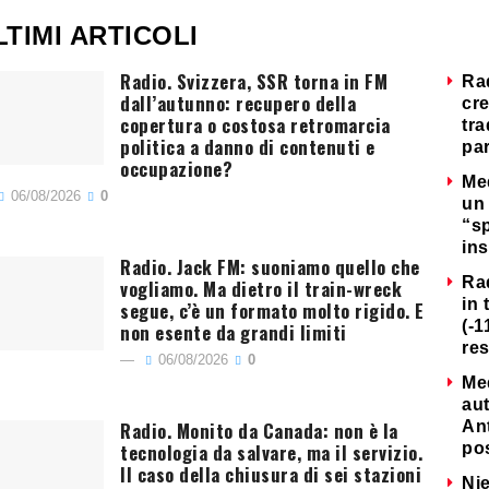
LTIMI ARTICOLI
Radio. Svizzera, SSR torna in FM
Ra
dall’autunno: recupero della
cre
copertura o costosa retromarcia
tra
politica a danno di contenuti e
par
occupazione?
Me
06/08/2026
0
un 
“s
ins
Radio. Jack FM: suoniamo quello che
Ra
vogliamo. Ma dietro il train-wreck
in 
segue, c’è un formato molto rigido. E
(-1
non esente da grandi limiti
re
06/08/2026
0
Me
au
Radio. Monito da Canada: non è la
Ant
tecnologia da salvare, ma il servizio.
po
Il caso della chiusura di sei stazioni
Nie