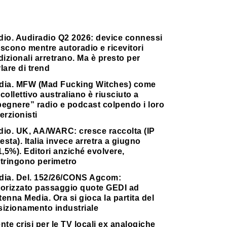
dio. Audiradio Q2 2026: device connessi
scono mentre autoradio e ricevitori
dizionali arretrano. Ma è presto per
lare di trend
dia. MFW (Mad Fucking Witches) come
collettivo australiano è riusciuto a
pegnere” radio e podcast colpendo i loro
erzionisti
dio. UK, AA/WARC: cresce raccolta (IP
testa). Italia invece arretra a giugno
1,5%). Editori anziché evolvere,
stringono perimetro
dia. Del. 152/26/CONS Agcom:
torizzato passaggio quote GEDI ad
enna Media. Ora si gioca la partita del
sizionamento industriale
nte crisi per le TV locali ex analogiche