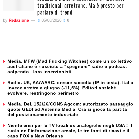
tradizionali arretrano. Ma è presto per
parlare di trend
by
Redazione
05/08/2026
0
Media. MFW (Mad Fucking Witches) come un collettivo
australiano è riusciuto a “spegnere” radio e podcast
colpendo i loro inserzionisti
Radio. UK, AA/WARC: cresce raccolta (IP in testa). Italia
invece arretra a giugno (-11,5%). Editori anziché
evolvere, restringono perimetro
Media. Del. 152/26/CONS Agcom: autorizzato passaggio
quote GEDI ad Antenna Media. Ora si gioca la partita
del posizionamento industriale
Niente crisi per le TV locali ex analogiche negli USA : il
ruolo nell’informazione areale, le tre fonti di ricavi e il
caso FOX a New Orleans