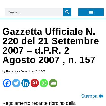
LISTA NEWSLETTER E CIRCOLARI SIT
ARCHIVIO S.I.T.
Gazzetta Ufficiale N.
220 del 21 Settembre
2007 – d.P.R. 2
Agosto 2007 , n. 157
by
Redazione
Settembre 26, 2007
Stampa 🖨
Regolamento recante riordino della