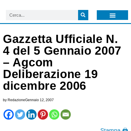
LISTA NEWSLETTER E CIRCOLARI SIT
ARCHIVIO S.I.T.
Gazzetta Ufficiale N.
4 del 5 Gennaio 2007
– Agcom
Deliberazione 19
dicembre 2006
by
Redazione
Gennaio 12, 2007
Stampa 🖨