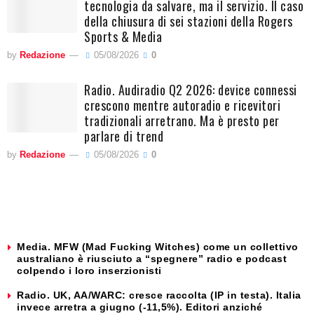
tecnologia da salvare, ma il servizio. Il caso
della chiusura di sei stazioni della Rogers
Sports & Media
by
Redazione
05/08/2026
0
Radio. Audiradio Q2 2026: device connessi
crescono mentre autoradio e ricevitori
tradizionali arretrano. Ma è presto per
parlare di trend
by
Redazione
05/08/2026
0
Media. MFW (Mad Fucking Witches) come un collettivo
australiano è riusciuto a “spegnere” radio e podcast
colpendo i loro inserzionisti
Radio. UK, AA/WARC: cresce raccolta (IP in testa). Italia
invece arretra a giugno (-11,5%). Editori anziché