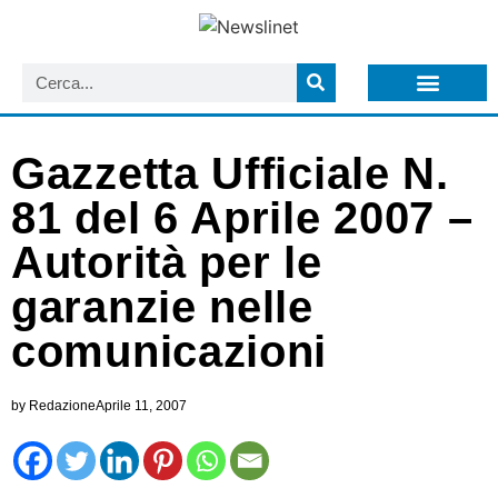
LISTA NEWSLETTER E CIRCOLARI SIT
ARCHIVIO S.I.T.
Gazzetta Ufficiale N.
81 del 6 Aprile 2007 –
Autorità per le
garanzie nelle
comunicazioni
by
Redazione
Aprile 11, 2007