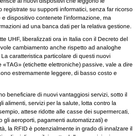
erisce ai nuovi dispositivi che leggono le
 registrate su supporti informatici, senza far ricorso
ore e dispositivo contenete l’informazione, ma
rmazioni ad una banca dati per la relativa gestione.
 UHF, liberalizzati ora in Italia con il Decreto del
tevole cambiamento anche rispetto ad analoghe
La caratteristica particolare di questi nuovi
le «TAG» (etichette elettroniche) passive, vale a dire
 sono estremamente leggere, di basso costo e
no beneficiare di nuovi vantaggiosi servizi, sotto il
 alimenti, servizi per la salute, lotta contro la
sempio, attese ridotte alle casse dei supermercati,
o gli aeroporti, pagamenti automatizzati) e
ità, la RFID è potenzialmente in grado di innalzare il