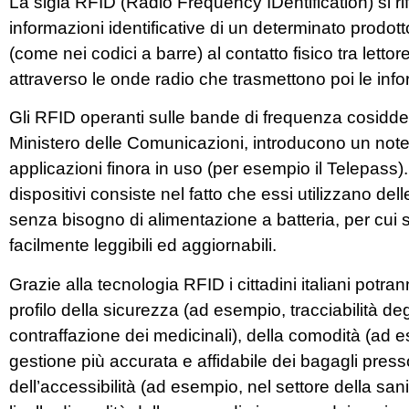
La sigla RFID (Radio Frequency IDentification) si rif
informazioni identificative di un determinato prodotto
(come nei codici a barre) al contatto fisico tra lett
attraverso le onde radio che trasmettono poi le info
Gli RFID operanti sulle bande di frequenza cosiddette
Ministero delle Comunicazioni, introducono un no
applicazioni finora in uso (per esempio il Telepass). 
dispositivi consiste nel fatto che essi utilizzano del
senza bisogno di alimentazione a batteria, per cui
facilmente leggibili ed aggiornabili.
Grazie alla tecnologia RFID i cittadini italiani potran
profilo della sicurezza (ad esempio, tracciabilità degli
contraffazione dei medicinali), della comodità (ad e
gestione più accurata e affidabile dei bagagli press
dell’accessibilità (ad esempio, nel settore della san