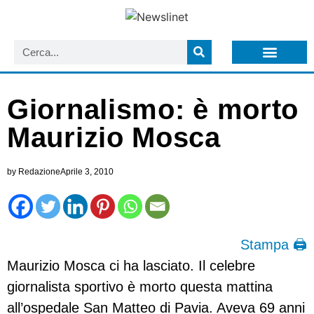
LISTA NEWSLETTER E CIRCOLARI SIT
ARCHIVIO S.I.T.
Giornalismo: è morto
Maurizio Mosca
by
Redazione
Aprile 3, 2010
Stampa 🖨
Maurizio Mosca ci ha lasciato. Il celebre
giornalista sportivo è morto questa mattina
all’ospedale San Matteo di Pavia. Aveva 69 anni