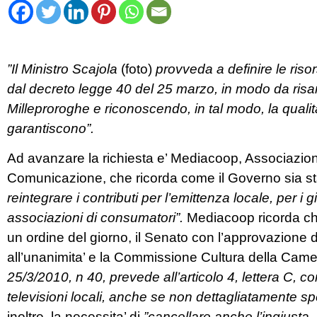
”Il Ministro Scajola
(foto)
provveda a definire le risor
dal decreto legge 40 del 25 marzo, in modo da risarc
Milleproroghe e riconoscendo, in tal modo, la qualita
garantiscono”.
Ad avanzare la richiesta e’ Mediacoop, Associazione
Comunicazione, che ricorda come il Governo sia s
reintegrare i contributi per l’emittenza locale, per i gio
associazioni di consumatori”.
Mediacoop ricorda che
un ordine del giorno, il Senato con l’approvazione 
all’unanimita’ e la Commissione Cultura della Came
25/3/2010, n 40, prevede all’articolo 4, lettera C, c
televisioni locali, anche se non dettagliatamente s
inoltre, la necessita’ di
”cancellare anche l’ingiusta, 