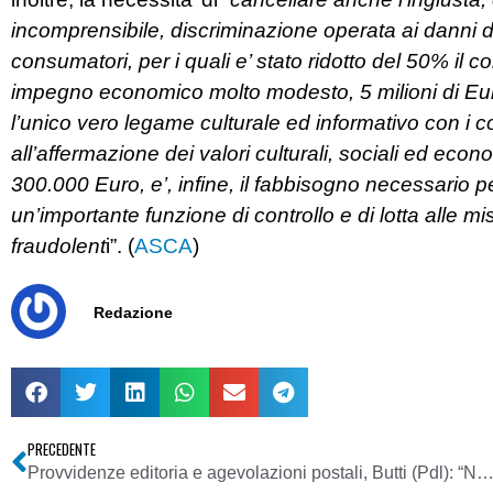
incomprensibile, discriminazione operata ai danni dei 
consumatori, per i quali e’ stato ridotto del 50% il cont
impegno economico molto modesto, 5 milioni di Euro
l’unico vero legame culturale ed informativo con i c
all’affermazione dei valori culturali, sociali ed ec
300.000 Euro, e’, infine, il fabbisogno necessario p
un’importante funzione di controllo e di lotta alle mis
fraudolent
i”. (
ASCA
)
Redazione
PRECEDENTE
Provvidenze editoria e agevolazioni postali, Butti (Pdl): “Nostro obiettivo è ripristinare la situazione che esisteva prima degli interventi degli ul