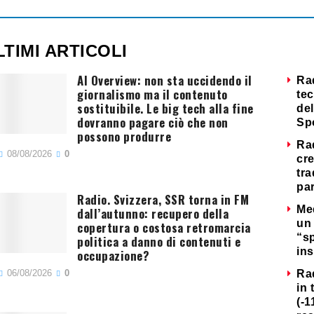
LTIMI ARTICOLI
AI Overview: non sta uccidendo il
Ra
giornalismo ma il contenuto
tec
sostituibile. Le big tech alla fine
del
dovranno pagare ciò che non
Sp
possono produrre
Ra
08/08/2026
0
cre
tra
par
Radio. Svizzera, SSR torna in FM
Me
dall’autunno: recupero della
un 
copertura o costosa retromarcia
“s
politica a danno di contenuti e
ins
occupazione?
06/08/2026
0
Ra
in 
(-1