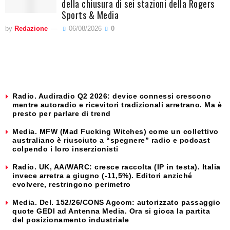
della chiusura di sei stazioni della Rogers
Sports & Media
by
Redazione
06/08/2026
0
Radio. Audiradio Q2 2026: device connessi crescono
mentre autoradio e ricevitori tradizionali arretrano. Ma è
presto per parlare di trend
Media. MFW (Mad Fucking Witches) come un collettivo
australiano è riusciuto a “spegnere” radio e podcast
colpendo i loro inserzionisti
Radio. UK, AA/WARC: cresce raccolta (IP in testa). Italia
invece arretra a giugno (-11,5%). Editori anziché
evolvere, restringono perimetro
Media. Del. 152/26/CONS Agcom: autorizzato passaggio
quote GEDI ad Antenna Media. Ora si gioca la partita
del posizionamento industriale