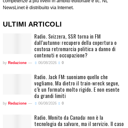
competenze a più livelli in ambito editoriale e tlc. NL
NewsLinet è distribuito via Internet.
ULTIMI ARTICOLI
Radio. Svizzera, SSR torna in FM
dall’autunno: recupero della copertura o
costosa retromarcia politica a danno di
contenuti e occupazione?
by
Redazione
06/08/2026
0
Radio. Jack FM: suoniamo quello che
vogliamo. Ma dietro il train-wreck segue,
c’è un formato molto rigido. E non esente
da grandi limiti
by
Redazione
06/08/2026
0
Radio. Monito da Canada: non è la
tecnologia da salvare, ma il servizio. Il caso