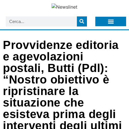
LISTA NEWSLETTER E CIRCOLARI SIT
ARCHIVIO S.I.T.
Provvidenze editoria
e agevolazioni
postali, Butti (Pdl):
“Nostro obiettivo è
ripristinare la
situazione che
esisteva prima degli
interventi degli ultimi