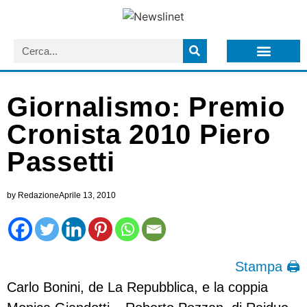
LISTA NEWSLETTER E CIRCOLARI SIT
ARCHIVIO S.I.T.
Giornalismo: Premio
Cronista 2010 Piero
Passetti
by
Redazione
Aprile 13, 2010
Stampa 🖨
Carlo Bonini, de La Repubblica, e la coppia