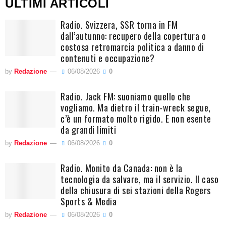
ULTIMI ARTICOLI
Radio. Svizzera, SSR torna in FM
dall’autunno: recupero della copertura o
costosa retromarcia politica a danno di
contenuti e occupazione?
by
Redazione
06/08/2026
0
Radio. Jack FM: suoniamo quello che
vogliamo. Ma dietro il train-wreck segue,
c’è un formato molto rigido. E non esente
da grandi limiti
by
Redazione
06/08/2026
0
Radio. Monito da Canada: non è la
tecnologia da salvare, ma il servizio. Il caso
della chiusura di sei stazioni della Rogers
Sports & Media
by
Redazione
06/08/2026
0