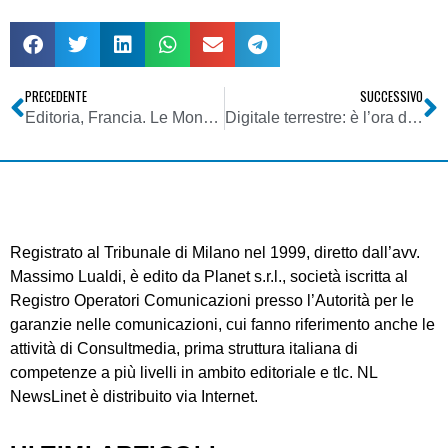
PRECEDENTE
SUCCESSIVO
Editoria, Francia. Le Monde rischia l’amministrazione controllata e allora cerca investitori
Digitale terrestre: è l’ora della verifica dei requisiti degli aspiranti (o effettivi) content provider locali
Registrato al Tribunale di Milano nel 1999, diretto dall’avv.
Massimo Lualdi, è edito da Planet s.r.l., società iscritta al
Registro Operatori Comunicazioni presso l’Autorità per le
garanzie nelle comunicazioni, cui fanno riferimento anche le
attività di Consultmedia, prima struttura italiana di
competenze a più livelli in ambito editoriale e tlc. NL
NewsLinet è distribuito via Internet.