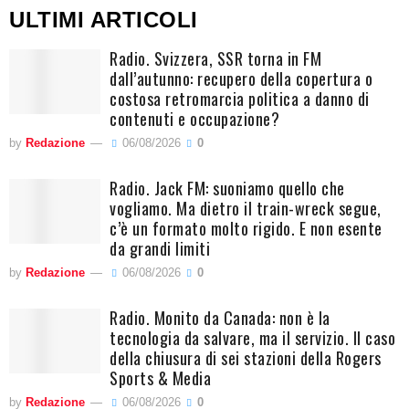
ULTIMI ARTICOLI
Radio. Svizzera, SSR torna in FM
dall’autunno: recupero della copertura o
costosa retromarcia politica a danno di
contenuti e occupazione?
by
Redazione
06/08/2026
0
Radio. Jack FM: suoniamo quello che
vogliamo. Ma dietro il train-wreck segue,
c’è un formato molto rigido. E non esente
da grandi limiti
by
Redazione
06/08/2026
0
Radio. Monito da Canada: non è la
tecnologia da salvare, ma il servizio. Il caso
della chiusura di sei stazioni della Rogers
Sports & Media
by
Redazione
06/08/2026
0