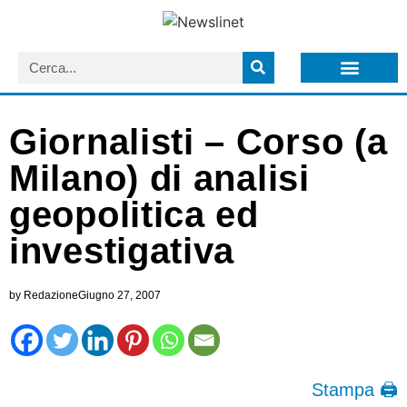
LISTA NEWSLETTER E CIRCOLARI SIT
ARCHIVIO S.I.T.
Giornalisti – Corso (a
Milano) di analisi
geopolitica ed
investigativa
by
Redazione
Giugno 27, 2007
Stampa 🖨