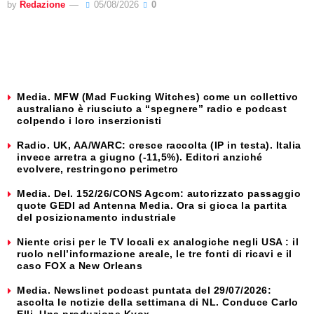
by
Redazione
05/08/2026
0
Media. MFW (Mad Fucking Witches) come un collettivo
australiano è riusciuto a “spegnere” radio e podcast
colpendo i loro inserzionisti
Radio. UK, AA/WARC: cresce raccolta (IP in testa). Italia
invece arretra a giugno (-11,5%). Editori anziché
evolvere, restringono perimetro
Media. Del. 152/26/CONS Agcom: autorizzato passaggio
quote GEDI ad Antenna Media. Ora si gioca la partita
del posizionamento industriale
Niente crisi per le TV locali ex analogiche negli USA : il
ruolo nell’informazione areale, le tre fonti di ricavi e il
caso FOX a New Orleans
Media. Newslinet podcast puntata del 29/07/2026:
ascolta le notizie della settimana di NL. Conduce Carlo
Elli. Una produzione Kvox