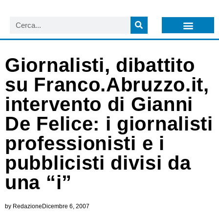
LISTA NEWSLETTER E CIRCOLARI SIT
ARCHIVIO S.I.T.
Giornalisti, dibattito
su Franco.Abruzzo.it,
intervento di Gianni
De Felice: i giornalisti
professionisti e i
pubblicisti divisi da
una “i”
by
Redazione
Dicembre 6, 2007