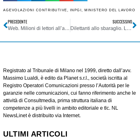
AGEVOLAZIONI CONTRIBUTIVE
,
INPGI
,
MINISTERO DEL LAVORO
PRECEDENTE
SUCCESSIVO
Web. Milioni di lettori all’assalto dei siti d’informazione. I dati Audiweb-Nielsen: in una settimana Ansa +185%, La Stampa +109,7%, Fanpage +92,5%
Dilettanti allo sbaraglio. La vera pandemia
Registrato al Tribunale di Milano nel 1999, diretto dall’avv.
Massimo Lualdi, è edito da Planet s.r.l., società iscritta al
Registro Operatori Comunicazioni presso l’Autorità per le
garanzie nelle comunicazioni, cui fanno riferimento anche le
attività di Consultmedia, prima struttura italiana di
competenze a più livelli in ambito editoriale e tlc. NL
NewsLinet è distribuito via Internet.
ULTIMI ARTICOLI