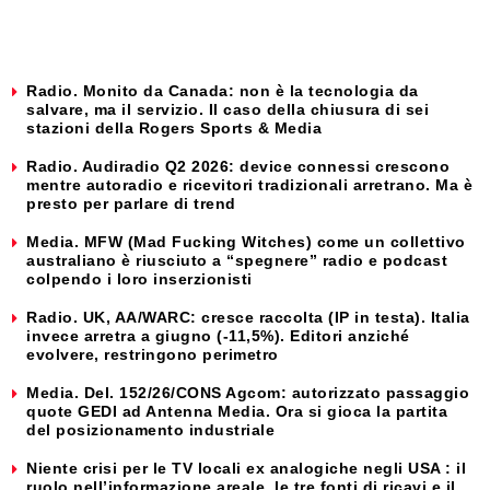
Radio. Monito da Canada: non è la tecnologia da
salvare, ma il servizio. Il caso della chiusura di sei
stazioni della Rogers Sports & Media
Radio. Audiradio Q2 2026: device connessi crescono
mentre autoradio e ricevitori tradizionali arretrano. Ma è
presto per parlare di trend
Media. MFW (Mad Fucking Witches) come un collettivo
australiano è riusciuto a “spegnere” radio e podcast
colpendo i loro inserzionisti
Radio. UK, AA/WARC: cresce raccolta (IP in testa). Italia
invece arretra a giugno (-11,5%). Editori anziché
evolvere, restringono perimetro
Media. Del. 152/26/CONS Agcom: autorizzato passaggio
quote GEDI ad Antenna Media. Ora si gioca la partita
del posizionamento industriale
Niente crisi per le TV locali ex analogiche negli USA : il
ruolo nell’informazione areale, le tre fonti di ricavi e il