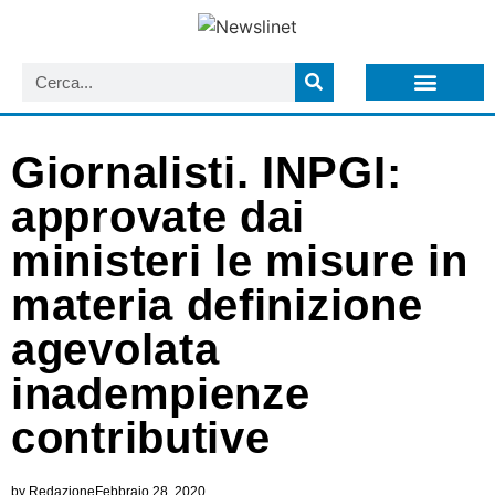
LISTA NEWSLETTER E CIRCOLARI SIT
ARCHIVIO S.I.T.
Giornalisti. INPGI:
approvate dai
ministeri le misure in
materia definizione
agevolata
inadempienze
contributive
by
Redazione
Febbraio 28, 2020