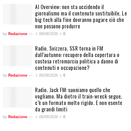
AI Overview: non sta uccidendo il
giornalismo ma il contenuto sostituibile. Le
big tech alla fine dovranno pagare ciò che
non possono produrre
by
Redazione
08/08/2026
0
Radio. Svizzera, SSR torna in FM
dall’autunno: recupero della copertura o
costosa retromarcia politica a danno di
contenuti e occupazione?
by
Redazione
06/08/2026
0
Radio. Jack FM: suoniamo quello che
vogliamo. Ma dietro il train-wreck segue,
c’è un formato molto rigido. E non esente
da grandi limiti
by
Redazione
06/08/2026
0