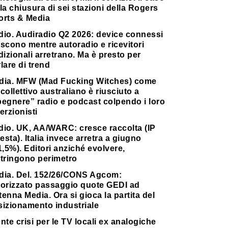
la chiusura di sei stazioni della Rogers
orts & Media
dio. Audiradio Q2 2026: device connessi
scono mentre autoradio e ricevitori
dizionali arretrano. Ma è presto per
lare di trend
dia. MFW (Mad Fucking Witches) come
collettivo australiano è riusciuto a
pegnere” radio e podcast colpendo i loro
erzionisti
dio. UK, AA/WARC: cresce raccolta (IP
testa). Italia invece arretra a giugno
1,5%). Editori anziché evolvere,
stringono perimetro
dia. Del. 152/26/CONS Agcom:
torizzato passaggio quote GEDI ad
enna Media. Ora si gioca la partita del
sizionamento industriale
nte crisi per le TV locali ex analogiche