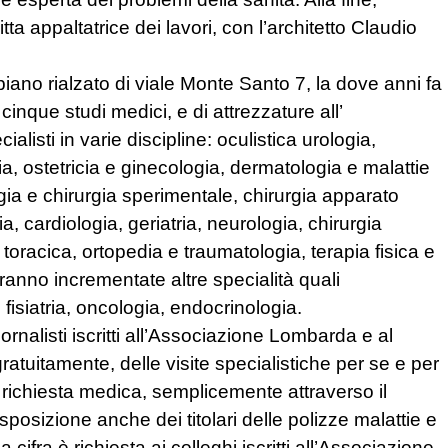
itta appaltatrice dei lavori, con l’architetto Claudio
 piano rialzato di viale Monte Santo 7, la dove anni fa
 cinque studi medici, e di attrezzature all’
listi in varie discipline: oculistica urologia,
ria, ostetricia e ginecologia, dermatologia e malattie
rgia e chirurgia sperimentale, chirurgia apparato
, cardiologia, geriatria, neurologia, chirurgia
 toracica, ortopedia e traumatologia, terapia fisica e
aranno incrementate altre specialità quali
 fisiatria, oncologia, endocrinologia.
ornalisti iscritti all’Associazione Lombarda e al
ratuitamente, delle visite specialistiche per se e per
a richiesta medica, semplicemente attraverso il
posizione anche dei titolari delle polizze malattie e
 cifra è richiesta ai colleghi iscritti all’Associazione