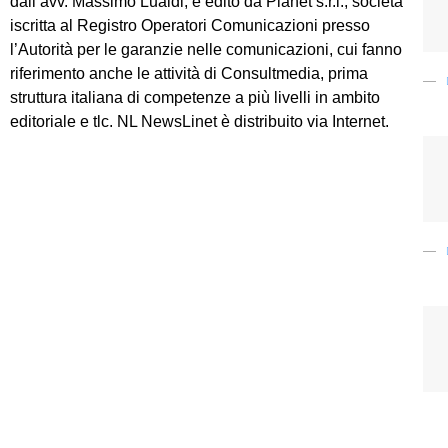
dall’avv. Massimo Lualdi, è edito da Planet s.r.l., società
iscritta al Registro Operatori Comunicazioni presso
l’Autorità per le garanzie nelle comunicazioni, cui fanno
riferimento anche le attività di Consultmedia, prima
struttura italiana di competenze a più livelli in ambito
editoriale e tlc. NL NewsLinet è distribuito via Internet.