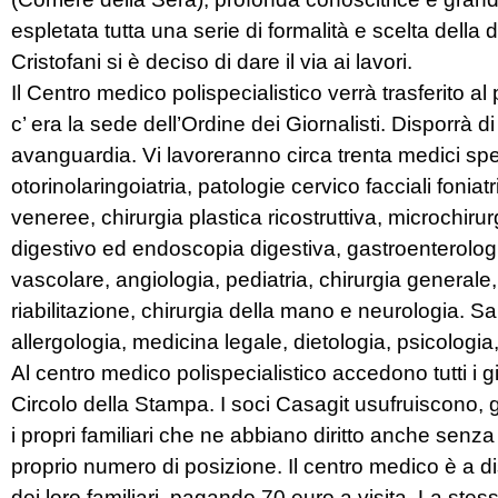
espletata tutta una serie di formalità e scelta della d
Cristofani si è deciso di dare il via ai lavori.
Il Centro medico polispecialistico verrà trasferito al
c’ era la sede dell’Ordine dei Giornalisti. Disporrà di
avanguardia. Vi lavoreranno circa trenta medici specia
otorinolaringoiatria, patologie cervico facciali foniat
veneree, chirurgia plastica ricostruttiva, microchiru
digestivo ed endoscopia digestiva, gastroenterologia
vascolare, angiologia, pediatria, chirurgia generale,
riabilitazione, chirurgia della mano e neurologia. S
allergologia, medicina legale, dietologia, psicologia,
Al centro medico polispecialistico accedono tutti i gi
Circolo della Stampa. I soci Casagit usufruiscono, g
i propri familiari che ne abbiano diritto anche senz
proprio numero di posizione. Il centro medico è a dis
dei loro familiari, pagando 70 euro a visita. La stessa