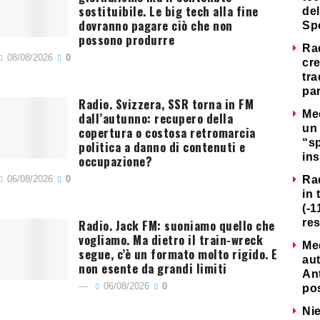
sostituibile. Le big tech alla fine
del
dovranno pagare ciò che non
Sp
possono produrre
Ra
08/08/2026
0
cre
tra
par
Radio. Svizzera, SSR torna in FM
Me
dall’autunno: recupero della
un 
copertura o costosa retromarcia
“s
politica a danno di contenuti e
ins
occupazione?
06/08/2026
0
Ra
in 
(-1
Radio. Jack FM: suoniamo quello che
re
vogliamo. Ma dietro il train-wreck
Me
segue, c’è un formato molto rigido. E
au
non esente da grandi limiti
Ant
06/08/2026
0
po
Nie