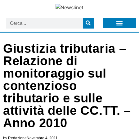
LISTA NEWSLETTER E CIRCOLARI SIT
ARCHIVIO S.I.T.
Giustizia tributaria –
Relazione di
monitoraggio sul
contenzioso
tributario e sulle
attività delle CC.TT. –
Anno 2010
by
Redazione
Novembre 4, 2011