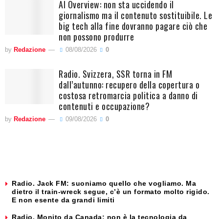
AI Overview: non sta uccidendo il
giornalismo ma il contenuto sostituibile. Le
big tech alla fine dovranno pagare ciò che
non possono produrre
by
Redazione
08/08/2026
0
Radio. Svizzera, SSR torna in FM
dall’autunno: recupero della copertura o
costosa retromarcia politica a danno di
contenuti e occupazione?
by
Redazione
09/08/2026
0
Radio. Jack FM: suoniamo quello che vogliamo. Ma
dietro il train-wreck segue, c’è un formato molto rigido.
E non esente da grandi limiti
Radio. Monito da Canada: non è la tecnologia da