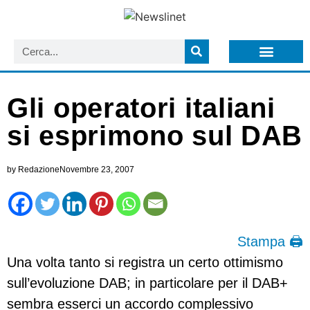
LISTA NEWSLETTER E CIRCOLARI SIT
ARCHIVIO S.I.T.
Gli operatori italiani
si esprimono sul DAB
by
Redazione
Novembre 23, 2007
Stampa 🖨
Una volta tanto si registra un certo ottimismo
sull’evoluzione DAB; in particolare per il DAB+
sembra esserci un accordo complessivo