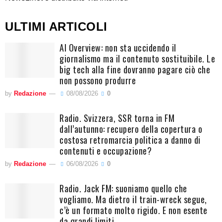
ULTIMI ARTICOLI
AI Overview: non sta uccidendo il
giornalismo ma il contenuto sostituibile. Le
big tech alla fine dovranno pagare ciò che
non possono produrre
by
Redazione
08/08/2026
0
Radio. Svizzera, SSR torna in FM
dall’autunno: recupero della copertura o
costosa retromarcia politica a danno di
contenuti e occupazione?
by
Redazione
06/08/2026
0
Radio. Jack FM: suoniamo quello che
vogliamo. Ma dietro il train-wreck segue,
c’è un formato molto rigido. E non esente
da grandi limiti