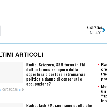
SUCCESSIVO
Baldoni
NL 401
LTIMI ARTICOLI
Radio. Svizzera, SSR torna in FM
Ra
dall’autunno: recupero della
cre
copertura o costosa retromarcia
tra
politica a danno di contenuti e
par
occupazione?
Me
06/08/2026
0
un 
“s
ins
Radio. Jack FM: suoniamo quello che