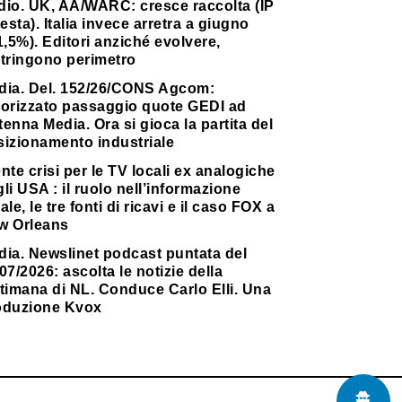
dio. UK, AA/WARC: cresce raccolta (IP
testa). Italia invece arretra a giugno
1,5%). Editori anziché evolvere,
stringono perimetro
dia. Del. 152/26/CONS Agcom:
torizzato passaggio quote GEDI ad
enna Media. Ora si gioca la partita del
sizionamento industriale
nte crisi per le TV locali ex analogiche
li USA : il ruolo nell’informazione
ale, le tre fonti di ricavi e il caso FOX a
w Orleans
dia. Newslinet podcast puntata del
07/2026: ascolta le notizie della
timana di NL. Conduce Carlo Elli. Una
oduzione Kvox