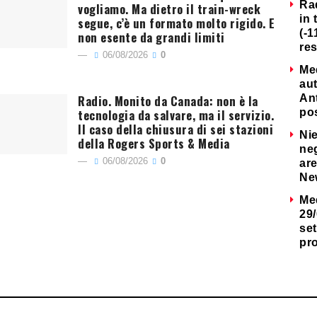
Ra
vogliamo. Ma dietro il train-wreck
in 
segue, c’è un formato molto rigido. E
(-1
non esente da grandi limiti
re
06/08/2026
0
Me
au
Radio. Monito da Canada: non è la
Ant
tecnologia da salvare, ma il servizio.
po
Il caso della chiusura di sei stazioni
Nie
della Rogers Sports & Media
neg
06/08/2026
0
are
Ne
Me
29/
set
pr