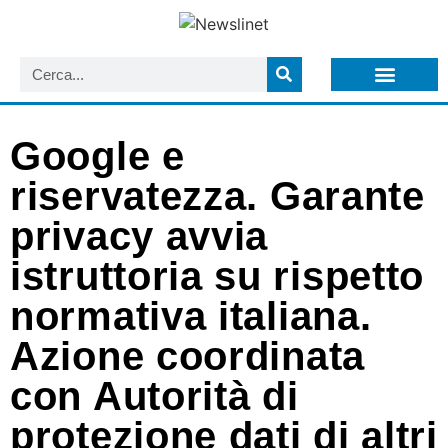
LISTA NEWSLETTER E CIRCOLARI SIT
ARCHIVIO S.I.T.
Google e
riservatezza. Garante
privacy avvia
istruttoria su rispetto
normativa italiana.
Azione coordinata
con Autorità di
protezione dati di altri