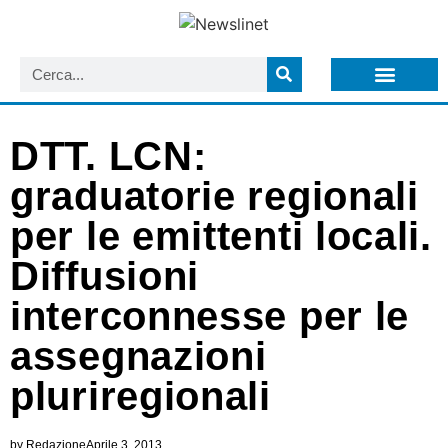
LISTA NEWSLETTER E CIRCOLARI SIT
ARCHIVIO S.I.T.
DTT. LCN:
graduatorie regionali
per le emittenti locali.
Diffusioni
interconnesse per le
assegnazioni
pluriregionali
by
Redazione
Aprile 3, 2013