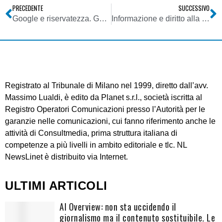
PRECEDENTE
SUCCESSIVO
Google e riservatezza. Garante privacy avvia istruttoria su rispetto normativa italiana. Azione coordinata con Autorità di protezione dati di altri 5 paesi europei
Informazione e diritto alla riservatezza. Garante Privacy: archivi giornalistici on line sempre aggiornati
Registrato al Tribunale di Milano nel 1999, diretto dall’avv.
Massimo Lualdi, è edito da Planet s.r.l., società iscritta al
Registro Operatori Comunicazioni presso l’Autorità per le
garanzie nelle comunicazioni, cui fanno riferimento anche le
attività di Consultmedia, prima struttura italiana di
competenze a più livelli in ambito editoriale e tlc. NL
NewsLinet è distribuito via Internet.
ULTIMI ARTICOLI
AI Overview: non sta uccidendo il
giornalismo ma il contenuto sostituibile. Le