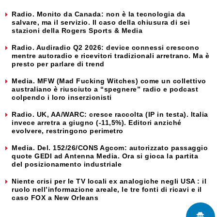
Radio. Monito da Canada: non è la tecnologia da
salvare, ma il servizio. Il caso della chiusura di sei
stazioni della Rogers Sports & Media
Radio. Audiradio Q2 2026: device connessi crescono
mentre autoradio e ricevitori tradizionali arretrano. Ma è
presto per parlare di trend
Media. MFW (Mad Fucking Witches) come un collettivo
australiano è riusciuto a “spegnere” radio e podcast
colpendo i loro inserzionisti
Radio. UK, AA/WARC: cresce raccolta (IP in testa). Italia
invece arretra a giugno (-11,5%). Editori anziché
evolvere, restringono perimetro
Media. Del. 152/26/CONS Agcom: autorizzato passaggio
quote GEDI ad Antenna Media. Ora si gioca la partita
del posizionamento industriale
Niente crisi per le TV locali ex analogiche negli USA : il
ruolo nell’informazione areale, le tre fonti di ricavi e il
caso FOX a New Orleans