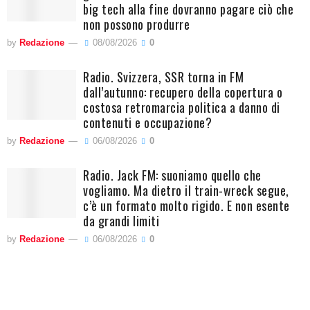
big tech alla fine dovranno pagare ciò che
non possono produrre
by
Redazione
08/08/2026
0
Radio. Svizzera, SSR torna in FM
dall’autunno: recupero della copertura o
costosa retromarcia politica a danno di
contenuti e occupazione?
by
Redazione
06/08/2026
0
Radio. Jack FM: suoniamo quello che
vogliamo. Ma dietro il train-wreck segue,
c’è un formato molto rigido. E non esente
da grandi limiti
by
Redazione
06/08/2026
0