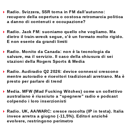
Radio. Svizzera, SSR torna in FM dall’autunno:
recupero della copertura o costosa retromarcia politica
a danno di contenuti e occupazione?
Radio. Jack FM: suoniamo quello che vogliamo. Ma
dietro il train-wreck segue, c’è un formato molto rigido.
E non esente da grandi limiti
Radio. Monito da Canada: non è la tecnologia da
salvare, ma il servizio. Il caso della chiusura di sei
stazioni della Rogers Sports & Media
Radio. Audiradio Q2 2026: device connessi crescono
mentre autoradio e ricevitori tradizionali arretrano. Ma è
presto per parlare di trend
Media. MFW (Mad Fucking Witches) come un collettivo
australiano è riusciuto a “spegnere” radio e podcast
colpendo i loro inserzionisti
Radio. UK, AA/WARC: cresce raccolta (IP in testa). Italia
invece arretra a giugno (-11,5%). Editori anziché
evolvere, restringono perimetro