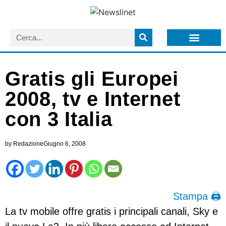
LISTA NEWSLETTER E CIRCOLARI SIT
ARCHIVIO S.I.T.
Gratis gli Europei
2008, tv e Internet
con 3 Italia
by
Redazione
Giugno 6, 2008
Stampa 🖨
La tv mobile offre gratis i principali canali, Sky e