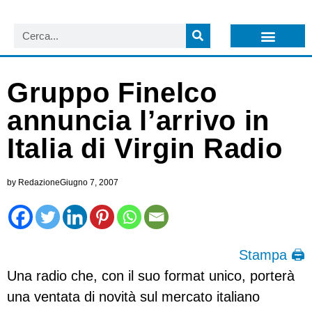
LISTA NEWSLETTER E CIRCOLARI SIT
ARCHIVIO S.I.T.
Gruppo Finelco
annuncia l’arrivo in
Italia di Virgin Radio
by
Redazione
Giugno 7, 2007
Stampa 🖨
Una radio che, con il suo format unico, porterà
una ventata di novità sul mercato italiano