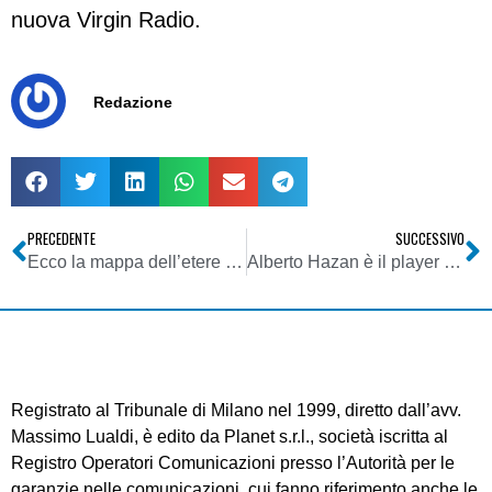
nuova Virgin Radio.
Redazione
PRECEDENTE
SUCCESSIVO
Ecco la mappa dell’etere italiano, per prepararsi alla sfida del digitale
Alberto Hazan è il player radiofonico italiano dell’anno. Doppietta inaspettata: con un colpo da maestro si porta a casa Play Radio e prima che i concorrenti si riprendano la trasforma in Virgin Radio
Registrato al Tribunale di Milano nel 1999, diretto dall’avv.
Massimo Lualdi, è edito da Planet s.r.l., società iscritta al
Registro Operatori Comunicazioni presso l’Autorità per le
garanzie nelle comunicazioni, cui fanno riferimento anche le