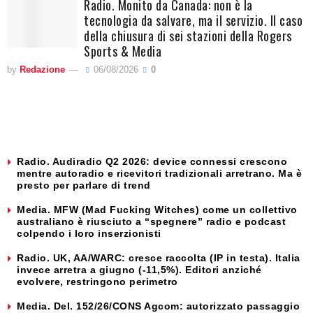
Radio. Monito da Canada: non è la
tecnologia da salvare, ma il servizio. Il caso
della chiusura di sei stazioni della Rogers
Sports & Media
by
Redazione
06/08/2026
0
Radio. Audiradio Q2 2026: device connessi crescono
mentre autoradio e ricevitori tradizionali arretrano. Ma è
presto per parlare di trend
Media. MFW (Mad Fucking Witches) come un collettivo
australiano è riusciuto a “spegnere” radio e podcast
colpendo i loro inserzionisti
Radio. UK, AA/WARC: cresce raccolta (IP in testa). Italia
invece arretra a giugno (-11,5%). Editori anziché
evolvere, restringono perimetro
Media. Del. 152/26/CONS Agcom: autorizzato passaggio