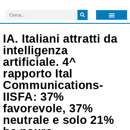
LISTA NEWSLETTER E CIRCOLARI SIT
ARCHIVIO S.I.T.
IA. Italiani attratti da
intelligenza
artificiale. 4^
rapporto Ital
Communications-
IISFA: 37%
favorevole, 37%
neutrale e solo 21%