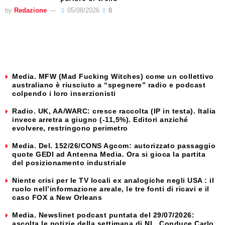
by
Redazione
05/08/2026
0
Media. MFW (Mad Fucking Witches) come un collettivo
australiano è riusciuto a “spegnere” radio e podcast
colpendo i loro inserzionisti
Radio. UK, AA/WARC: cresce raccolta (IP in testa). Italia
invece arretra a giugno (-11,5%). Editori anziché
evolvere, restringono perimetro
Media. Del. 152/26/CONS Agcom: autorizzato passaggio
quote GEDI ad Antenna Media. Ora si gioca la partita
del posizionamento industriale
Niente crisi per le TV locali ex analogiche negli USA : il
ruolo nell’informazione areale, le tre fonti di ricavi e il
caso FOX a New Orleans
Media. Newslinet podcast puntata del 29/07/2026:
ascolta le notizie della settimana di NL. Conduce Carlo