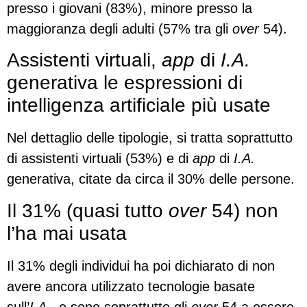
presso i giovani (83%), minore presso la
maggioranza degli adulti (57% tra gli
over
54).
Assistenti virtuali,
app
di
I.A.
generativa le espressioni di
intelligenza artificiale più usate
Nel dettaglio delle tipologie, si tratta soprattutto
di assistenti virtuali (53%) e di
app
di
I.A.
generativa, citate da circa il 30% delle persone.
Il 31% (quasi tutto
over
54) non
l’ha mai usata
Il 31% degli individui ha poi dichiarato di non
avere ancora utilizzato tecnologie basate
sull’
I.A
., e sono soprattutto gli
over
54 a essere