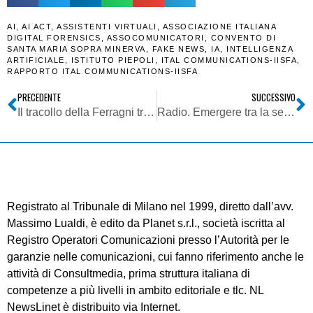
AI
,
AI ACT
,
ASSISTENTI VIRTUALI
,
ASSOCIAZIONE ITALIANA
DIGITAL FORENSICS
,
ASSOCOMUNICATORI
,
CONVENTO DI
SANTA MARIA SOPRA MINERVA
,
FAKE NEWS
,
IA
,
INTELLIGENZA
ARTIFICIALE
,
ISTITUTO PIEPOLI
,
ITAL COMMUNICATIONS-IISFA
,
RAPPORTO ITAL COMMUNICATIONS-IISFA
PRECEDENTE
SUCCESSIVO
Il tracollo della Ferragni trascina tutti gli influencer: terminata la stagione? Chi vive di comunicazione deve conoscere prima le regole
Radio. Emergere tra la sempre più affollata offerta digitale: FM-world lancia due pacchetti promozionali per favorire l’esposizione del brand
Registrato al Tribunale di Milano nel 1999, diretto dall’avv.
Massimo Lualdi, è edito da Planet s.r.l., società iscritta al
Registro Operatori Comunicazioni presso l’Autorità per le
garanzie nelle comunicazioni, cui fanno riferimento anche le
attività di Consultmedia, prima struttura italiana di
competenze a più livelli in ambito editoriale e tlc. NL
NewsLinet è distribuito via Internet.