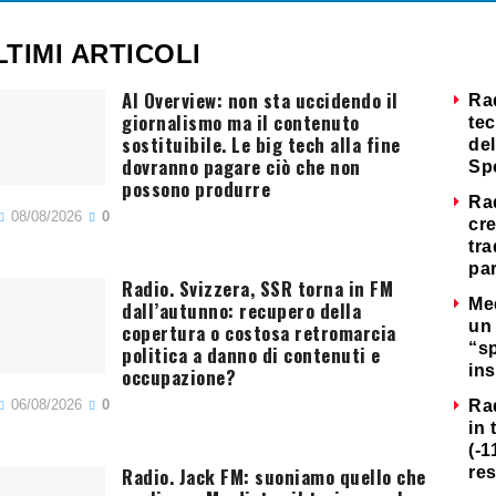
LTIMI ARTICOLI
AI Overview: non sta uccidendo il
Ra
giornalismo ma il contenuto
tec
sostituibile. Le big tech alla fine
del
dovranno pagare ciò che non
Sp
possono produrre
Ra
08/08/2026
0
cre
tra
par
Radio. Svizzera, SSR torna in FM
Me
dall’autunno: recupero della
un 
copertura o costosa retromarcia
“s
politica a danno di contenuti e
ins
occupazione?
06/08/2026
0
Ra
in 
(-1
Radio. Jack FM: suoniamo quello che
re