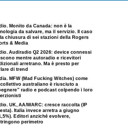
dio. Monito da Canada: non è la
nologia da salvare, ma il servizio. Il caso
la chiusura di sei stazioni della Rogers
orts & Media
dio. Audiradio Q2 2026: device connessi
scono mentre autoradio e ricevitori
dizionali arretrano. Ma è presto per
lare di trend
dia. MFW (Mad Fucking Witches) come
collettivo australiano è riusciuto a
pegnere” radio e podcast colpendo i loro
erzionisti
dio. UK, AA/WARC: cresce raccolta (IP
testa). Italia invece arretra a giugno
1,5%). Editori anziché evolvere,
stringono perimetro