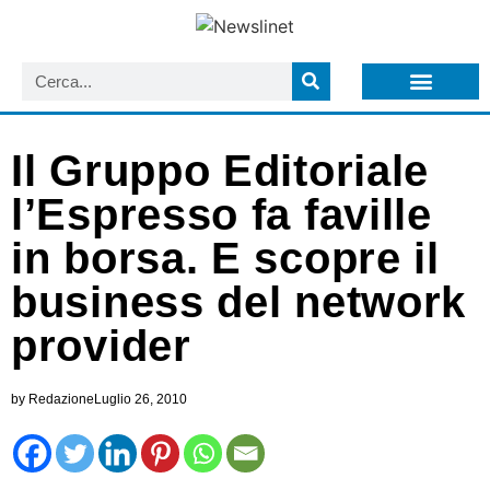
LISTA NEWSLETTER E CIRCOLARI SIT
ARCHIVIO S.I.T.
Il Gruppo Editoriale
l’Espresso fa faville
in borsa. E scopre il
business del network
provider
by
Redazione
Luglio 26, 2010