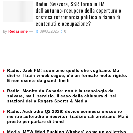
Radio. Svizzera, SSR torna in FM
dall’autunno: recupero della copertura o
costosa retromarcia politica a danno di
contenuti e occupazione?
by
Redazione
09/08/2026
0
Radio. Jack FM: suoniamo quello che vogliamo. Ma
dietro il train-wreck segue, c’è un formato molto rigido.
E non esente da grandi limiti
Radio. Monito da Canada: non è la tecnologia da
salvare, ma il servizio. Il caso della chiusura di sei
stazioni della Rogers Sports & Media
Radio. Audiradio Q2 2026: device connessi crescono
mentre autoradio e ricevitori tradizionali arretrano. Ma è
presto per parlare di trend
Media. MFW (Mad Fucking Witches) come un collettivo