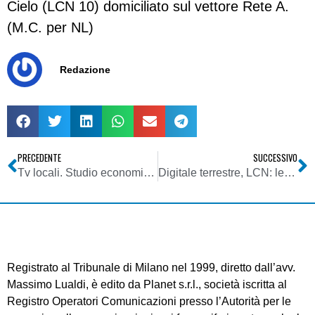
Cielo (LCN 10) domiciliato sul vettore Rete A.
(M.C. per NL)
Redazione
PRECEDENTE
SUCCESSIVO
Tv locali. Studio economico 2008 FRT: quadro desolante di aziende poco affidabili. 76% degli addetti occupato da sole 100 emittenti che fatturano più di 1 mln di euro
Digitale terrestre, LCN: le Regioni contro il piano di numerazione dell’Agcom
Registrato al Tribunale di Milano nel 1999, diretto dall’avv.
Massimo Lualdi, è edito da Planet s.r.l., società iscritta al
Registro Operatori Comunicazioni presso l’Autorità per le