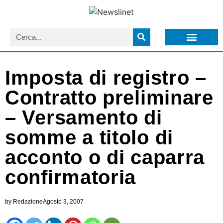
LISTA NEWSLETTER E CIRCOLARI SIT
ARCHIVIO S.I.T.
Imposta di registro –
Contratto preliminare
– Versamento di
somme a titolo di
acconto o di caparra
confirmatoria
by
Redazione
Agosto 3, 2007