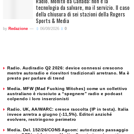
Radio. Monito da Canada: non è la
tecnologia da salvare, ma il servizio. Il caso
della chiusura di sei stazioni della Rogers
Sports & Media
by
Redazione
06/08/2026
0
Radio. Audiradio Q2 2026: device connessi crescono
mentre autoradio e ricevitori tradizionali arretrano. Ma è
presto per parlare di trend
Media. MFW (Mad Fucking Witches) come un collettivo
australiano è riusciuto a “spegnere” radio e podcast
colpendo i loro inserzionisti
Radio. UK, AA/WARC: cresce raccolta (IP in testa). Italia
invece arretra a giugno (-11,5%). Editori anziché
evolvere, restringono perimetro
Media. Del. 152/26/CONS Agcom: autorizzato passaggio