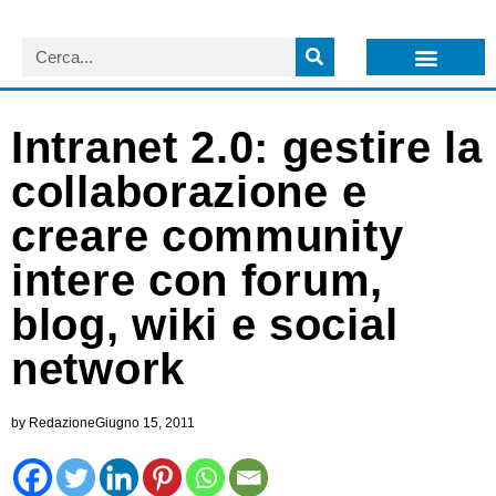
LISTA NEWSLETTER E CIRCOLARI SIT
ARCHIVIO S.I.T.
Intranet 2.0: gestire la
collaborazione e
creare community
intere con forum,
blog, wiki e social
network
by
Redazione
Giugno 15, 2011